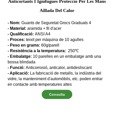
Anticortants I Ignífugues Protecció Per Les Mans
Aïllada Del Calor
- Nom:
Guants de Seguretat Grocs Graduats 4
- Material:
aramida + fil d'acer
- Qualificació:
ANSI A4
- Proces:
teixit per màquina de 10 agulles
- Peso en grams:
60g/parell
- Resistència a la temperatura:
250℃
- Embalatge:
10 parelles en un embalatge amb una
bossa blindada
- Funció:
Anticorrosió, anticalor, antidesliscant
- Aplicació:
La fabricació de metalls, la indústria del
vidre, la manteniment d'automòbils, etc. poden entrar
en contacte amb temperatures altes
Consulta