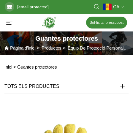
CA
[email protected]
Sol·licitar pressupost
Guantes protectores
Pàgina d’inici
>
Productes
>
Equip De Protecció Personal
>
G
Inici >
Guantes protectores
TOTS ELS PRODUCTES