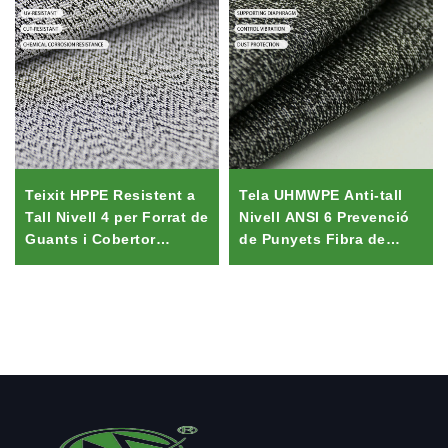
Teixit HPPE Resistent a
Tela UHMWPE Anti-tall
Tall Nivell 4 per Forrat de
Nivell ANSI 6 Prevenció
Guants i Cobertor
de Punyets Fibra de
d'Espejos de Cotxe |
Vidre Polièster HPPE
Material de Protecció
Composit Tela d'Altes
Teclejat UHMWPE
Prestacions