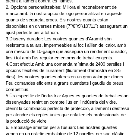
oferint aïllament contra les flames.
2. Opcions personalitzables: Millora el reconeixement de
marca amb la nostra opció de logo personalitzat en aquests
guants de seguretat grocs. Els nostres guants estan
disponibles en diverses mides (7"/8"/9"/10"/11") assegurant un
ajust perfecte per a tothom.
3.Disseny durador: Les nostres guantes d'Aramid són
resistents a tallars, impermeables al foc i aïllen del calor, amb
una mesura de 10-gauge que assegura un rendiment durador,
fins i tot amb l'ús regular en entorns de treball exigents.
4.Cost efectiu: Amb una comanda mínima de 2400 parelles i
opcions flexibles de lliurament (lliurament d'amostra en 3-5
dies), les nostres guantes ofereixen un gran valor per diners.
Feu comandes eficients a grans quantitats i gaudiu de preus
competitius.
5.Ús específic de l'indústria: Aquestes guantes de treball estan
dissenyades tenint en compte l'ús en l'indústria del vidre,
oferint la combinació perfecta de protecció, aïllament i destresa
per atendre els reptes únics que enfalten els professionals de
la producció de vidre.
6. Embalatge amistós per a l'usuari: Les nostres guantes
venen en un pràctic embalatge de 12 parelles per sac plàstic,