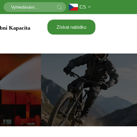
CS
Získat nabídku
bní Kapacita