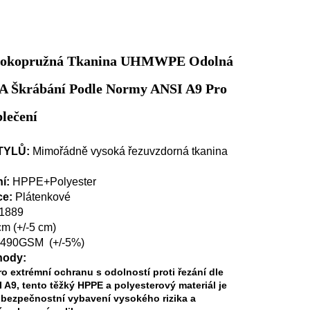
ysokopružná Tkanina UHMWPE Odolná
 A Škrábání Podle Normy ANSI A9 Pro
lečení
TYLŮ:
Mimořádně vysoká řezuvzdorná tkanina
ní:
HPPE+Polyester
ce:
Plátenkové
1889
cm
(+/-5 cm)
490GSM
(+/-5%)
hody:
o extrémní ochranu s odolností proti řezání dle
 A9, tento těžký HPPE a polyesterový materiál je
o bezpečnostní vybavení vysokého rizika a