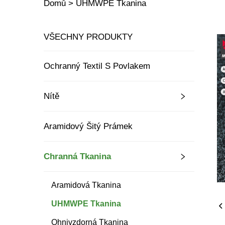
Domů >
UHMWPE Tkanina
VŠECHNY PRODUKTY
Ochranný Textil S Povlakem
Nítě
Aramidový Šitý Prámek
Chranná Tkanina
Aramidová Tkanina
UHMWPE Tkanina
Ohnivzdorná Tkanina