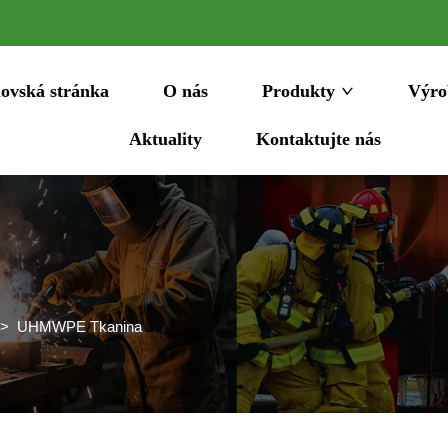
ovská stránka
O nás
Produkty
Výro
Aktuality
Kontaktujte nás
>
UHMWPE Tkanina