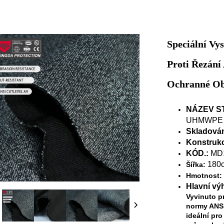
Speciální V
Proti Řezání
Ochranné Ob
NÁZEV S
UHMWPE
Skladová
Konstruk
KÓD.:
MD
180
Šířka:
Hmotnost:
Hlavní vý
Vyvinuto pr
normy ANSI
ideální pr