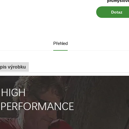
průmyslové
Dotaz
Přehled
pis výrobku