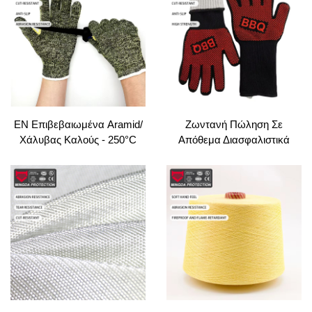
Αλληλεπίδρασης και
Συρραφία
Αντισυμπτωτικά για
Μηχανικούς
EN Επιβεβαιωμένα Aramid/
Ζωντανή Πώληση Σε
Χάλυβας Καλούς - 250°C
Απόθεμα Διασφαλιστικά
Θερμοκρασία & Αντίσταση
Χεριάδες 800°C Υψηλής
Στοίχεια για Δικτυακή/
Θερμοκρασίας Ανθεκτικές,
Ελαιοπνευματικά, Kevlar
Φλογοσβεστικές Σιλικονέου
Λινάρια & Σύνθεση Τριχιάς
BBQ Φούρνος
Μικροκυματικών
Θερμοκρασιών Χεριάδες