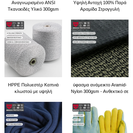
Αναγνωρισμένο ANSI
Υψηλή Αντοχή 100% Παρά
Τκανοειδές Υλικό 300gsm
Αραμίδα Στρογγυλή
Λευκό HPPE Αντιδιάτμηση |
Γραμματική 20S/3 3 για
Υδροφοβικό Τκανοειδές για
Ενδυμασία Πυροσβέστη
Αθλητικά Σακκιά και
Εμβροιδευμένη και Πλέξιμο
Εξοπλισμό Ασφαλείας
Φωτιάς Αντοχή Συρράμματα
HPPE Πολυεστέρ Καπνιά
ύφασμα ανάμεικτο Aramid-
κλωστού με υψηλή
Nylon 300gsm - Ανθεκτικό σε
δυναμικότητα για
φθορά και σχισμή για
κλωστοσυρματοπλοκή,
εργατική στολή/αθλητική
ράφη &
φόρμα/γάντια (Μαύρο)
χειροκλωστοσυρματοπλοκή
Χρωματισμένος Κυκλικός
Σπουντισμός Τεχνικές