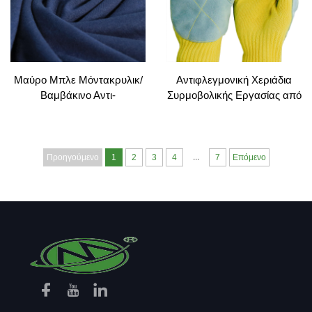
Μαύρο Μπλε Μόντακρυλικ/
Αντιφλεγμονική Χεριάδια
Βαμβάκινο Αντι-
Συρμοβολικής Εργασίας από
Ηλεκτροστατικό Πλέγμα για
Προσαρμοστή Τκάνα Aramid
Παραγωγή Ηλεκτρονικών
με Αντιφλεγμονική και
Αντιδιαρροϊκή Αντοχή
Θερμοκρασίας
...
Προηγούμενο
1
2
3
4
7
Επόμενο