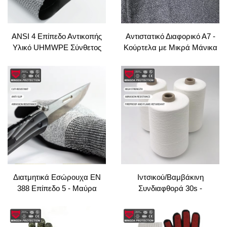
ANSI 4 Επίπεδο Αντικοπής
Αντιστατικό Διαφορικό Α7 -
Υλικό UHMWPE Σύνθετος
Κούρτελα με Μικρά Μάνικα
Ινδωτός Χρυσός Φορείσιμος
Αντίστασης σε Επιδρομές και
Προστατευτικός Εργατικός
Δάκνιση για Υπαλλήλους
Ενδυμασμός με
Ασφαλείας και Φρουρών
Συμπεπλεκμένο Μοτίβο
Διατμητικά Εσώρουχα EN
Ιντσικού/Βαμβάκινη
388 Επίπεδο 5 - Μαύρα
Συνδιαφθορά 30s -
Διάβλητρα Εργασιακά
Φλεγμοσβέστριο Κεντρικό
Εσώρουχα με Επίκαλυψη
Σπουντισμένο Γραμμάριο για
Nitrile, Υψηλής
Ρούχα Πυροσβεστών/PPE