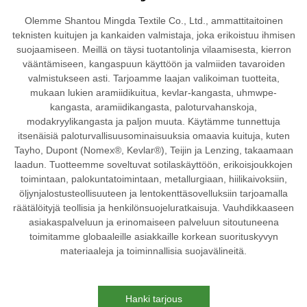
Olemme Shantou Mingda Textile Co., Ltd., ammattitaitoinen
teknisten kuitujen ja kankaiden valmistaja, joka erikoistuu ihmisen
suojaamiseen. Meillä on täysi tuotantolinja vilaamisesta, kierron
vääntämiseen, kangaspuun käyttöön ja valmiiden tavaroiden
valmistukseen asti. Tarjoamme laajan valikoiman tuotteita,
mukaan lukien aramiidikuitua, kevlar-kangasta, uhmwpe-
kangasta, aramiidikangasta, paloturvahanskoja,
modakryylikangasta ja paljon muuta. Käytämme tunnettuja
itsenäisiä paloturvallisuusominaisuuksia omaavia kuituja, kuten
Tayho, Dupont (Nomex®, Kevlar®), Teijin ja Lenzing, takaamaan
laadun. Tuotteemme soveltuvat sotilaskäyttöön, erikoisjoukkojen
toimintaan, palokuntatoimintaan, metallurgiaan, hiilikaivoksiin,
öljynjalostusteollisuuteen ja lentokenttäsovelluksiin tarjoamalla
räätälöityjä teollisia ja henkilönsuojeluratkaisuja. Vauhdikkaaseen
asiakaspalveluun ja erinomaiseen palveluun sitoutuneena
toimitamme globaaleille asiakkaille korkean suorituskyvyn
materiaaleja ja toiminnallisia suojavälineitä.
Hanki tarjous