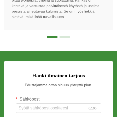
pitää työntekijät viileinä ja suojattuina. Kankas on
kestävä ja vastustaa päivittäisestä käytöstä ja useista
pesuista aiheutuvaa kulumista. Se on myös liekkiä
sietävä, mikä lisää turvallisuutta.
Hanki ilmainen tarjous
Edustajamme ottaa sinuun yhteyttä pian.
Sähköposti
0/100