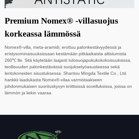
Premium Nomex® -villasuojus
korkeassa lämmössä
Nomex®-villa, meta-aramidi, erottuu palonkestävyydessä ja
eristysominaisuuksissaan kestämään pitkäaikaista altistumista
260℃:lle. Sitä käytetään laajasti tulosuojapukukokokoisuuksissa,
teollisuuden palonkestävässä suojuksetyöasusteessa sekä
lentokoneiden sisustuksessa. Shantou Mingda Textile Co., Ltd.
hankkii laadukasta Nomex®-vilaa varmistaakseen
johdonmukaisen suorituskyvyn kriittisissä sovelluksissa, joissa on
lämmön ja liekin vaaraa.