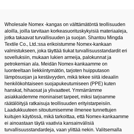
torjunta
Wholesale Nomex -kangas on välttämätöntä teollisuuden
aloilla, joilla tarvitaan korkeasuorituskykyisiä materiaaleja,
jotka takaavat turvallisuuden ja suojan. Shantou Mingda
Textile Co., Ltd.:ssa erikoistumme Nomex-kankaan
valmistukseen, joka täyttää tiukat turvallisuusstandardit eri
sovelluksiin, mukaan lukien armeija, palokunnat ja
petrokemian ala. Meidän Nomex-kankaamme on
luonteeltaan liekkiintymätön, tarjoten huipputason
lämpösuojan ja kestävyyden, mikä tekee siitä ideaalin
henkilökohtaiseen suojapukeutumiseen (PPE) kuten
hanskat, hihaosat ja ylivaatteet. Ymmärrämme
asiakkaidemme moninaiset tarpeet, miksi tarjoamme
räätälöityjä ratkaisuja teollisuuden erityistarpeisiin.
Laadukkuuteen sitoutumisemme ilmenee tunnettujen
kuitujen käytössä, mikä tarkoittaa, että Nomex-kankaamme
ei ainoastaan täytä vaativia kansainvälisiä
turvallisuusstandardeja, vaan ylittää nekin. Valitsemalla