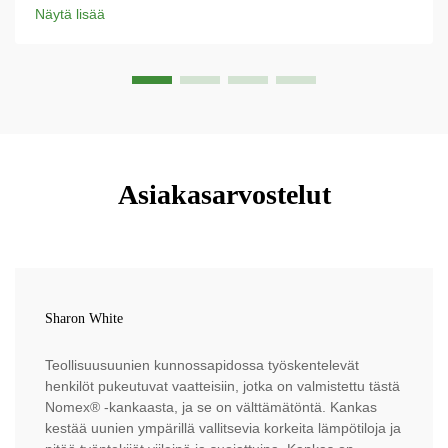
välttämättömän suojan sähkövaaroja vastaan. Yrityksen
Näytä lisää
omistama...
Asiakasarvostelut
Sharon White
Teollisuusuunien kunnossapidossa työskentelevät
henkilöt pukeutuvat vaatteisiin, jotka on valmistettu tästä
Nomex® -kankaasta, ja se on välttämätöntä. Kankas
kestää uunien ympärillä vallitsevia korkeita lämpötiloja ja