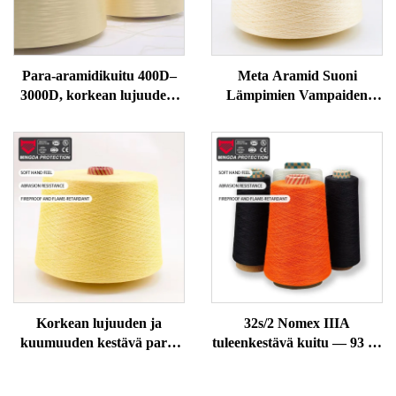
Para-aramidikuitu 400D–
Meta Aramid Suoni
3000D, korkean lujuuden,
Lämpimien Vampaiden
palonkestävän ja
Vastaan Korkea Lämpötila
leikkauskestävän lankana
Retardant Neulontaa
käsi- naruille,
Varten Kankailemassa
turvavarsinaisille
Korkean Voiman Tekninen
ompelutarvikkeille
Suoni
Korkean lujuuden ja
32s/2 Nomex IIIA
kuumuuden kestävä para-
tuleenkestävä kuitu — 93 %
aramidikuitu
meta-aramidia, kuumuuden
kestävä ja staattisen sähkön