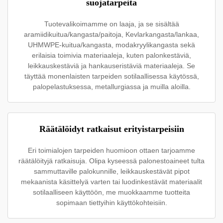
suojatarpeita
Tuotevalikoimamme on laaja, ja se sisältää
aramiidikuitua/kangasta/paitoja, Kevlarkangasta/lankaa,
UHMWPE-kuitua/kangasta, modakryylikangasta sekä
erilaisia toimivia materiaaleja, kuten palonkestäviä,
leikkauskestäviä ja hankauseristäviä materiaaleja. Se
täyttää monenlaisten tarpeiden sotilaallisessa käytössä,
palopelastuksessa, metallurgiassa ja muilla aloilla.
Räätälöidyt ratkaisut erityistarpeisiin
Eri toimialojen tarpeiden huomioon ottaen tarjoamme
räätälöityjä ratkaisuja. Olipa kyseessä palonestoaineet tulta
sammuttaville palokunnille, leikkauskestävät pipot
mekaanista käsittelyä varten tai luodinkestävät materiaalit
sotilaalliseen käyttöön, me muokkaamme tuotteita
sopimaan tiettyihin käyttökohteisiin.