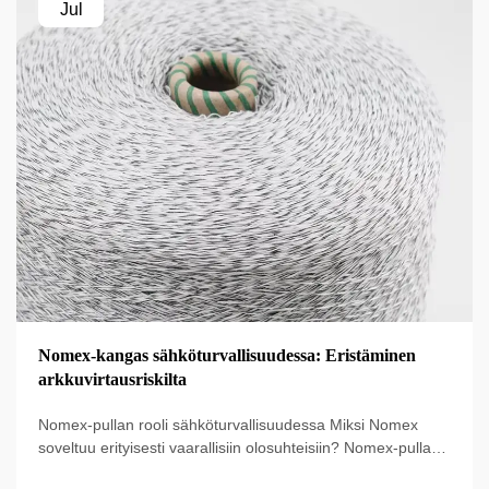
Jul
Nomex-kangas sähköturvallisuudessa: Eristäminen
arkkuvirtausriskilta
Nomex-pullan rooli sähköturvallisuudessa Miksi Nomex
soveltuu erityisesti vaarallisiin olosuhteisiin? Nomex-pulla
on erityisesti suunniteltu sähkönsuojaamiseen ja se tarjoaa