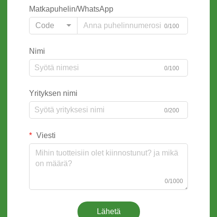
Matkapuhelin/WhatsApp
Code
0/100
Nimi
0/100
Yrityksen nimi
0/200
Viesti
0/1000
Lähetä