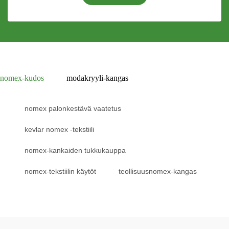
nomex-kudos
modakryyli-kangas
nomex palonkestävä vaatetus
kevlar nomex -tekstiili
nomex-kankaiden tukkukauppa
nomex-tekstiilin käytöt
teollisuusnomex-kangas