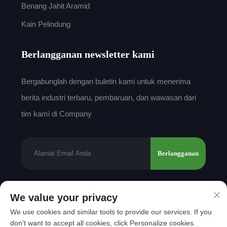
Benang Jahit Aramid
Kain Pelindung
Berlangganan newsletter kami
Bergabunglah dengan buletin kami untuk menerima
berita industri terbaru, pembaruan, dan wawasan dari
tim kami di Company
Berlangganan
We value your privacy
Hak Cipta © 2025 oleh Shantou Mingda Textile
We use cookies and similar tools to provide our services. If you
Co., Ltd.
Kebijakan Privasi
don't want to accept all cookies, click Personalize cookies.