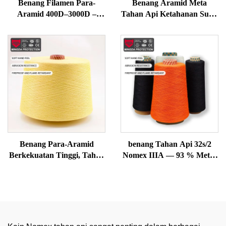
Benang Filamen Para-
Benang Aramid Meta
Aramid 400D–3000D –
Tahan Api Ketahanan Suhu
Kekuatan Tinggi, Tahan
Tinggi Retardan untuk
Api & Potong untuk Sarung
Penenunan/Penjerjian
Tangan, Tali, Jahitan Alat
Benang Teknis Kuat
Keselamatan
Benang Para-Aramid
benang Tahan Api 32s/2
Berkekuatan Tinggi, Tahan
Nomex IIIA — 93 % Meta-
Panas
Aramid, Tahan Panas &
Anti-Statik