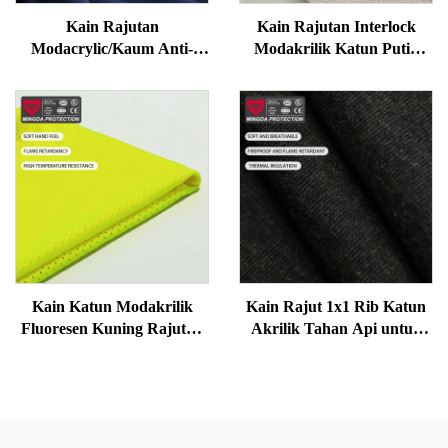
Kain Rajutan
Kain Rajutan Interlock
Modacrylic/Kaum Anti-
Modakrilik Katun Putih
Statik Biru Gelap untuk
Kain Seragam Kerja Tahan
Pembuatan Elektronik
Api
Kain Katun Modakrilik
Kain Rajut 1x1 Rib Katun
Fluoresen Kuning Rajutan
Akrilik Tahan Api untuk
Tahan Api
Pakaian Dalam Termal |
Lembut, Hangat, dan
Protektif