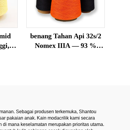
mid
benang Tahan Api 32s/2
gi,
Nomex IIIA — 93 %
Meta-Aramid, Tahan
Panas & Anti-Statik
yamanan. Sebagai produsen terkemuka, Shantou
ar pakaian anak. Kain modacrilik kami secara
an di mana keselamatan merupakan prioritas utama.