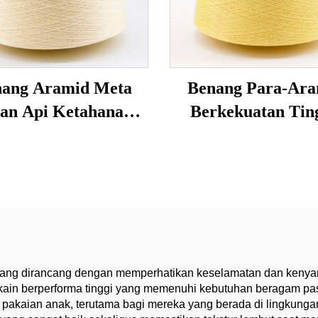
ang Aramid Meta
Benang Para-Ara
an Api Ketahanan
Berkekuatan Ting
u Tinggi Retardan
Tahan Panas
untuk
enunan/Penjerjian
nang Teknis Kuat
atif yang dirancang dengan memperhatikan keselamatan dan ken
 kain berperforma tinggi yang memenuhi kebutuhan beragam pas
uk pakaian anak, terutama bagi mereka yang berada di lingkung