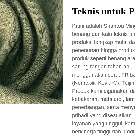
Teknis untuk 
Kami adalah Shantou Mingd
benang dan kain teknis un
produksi lengkap mulai d
penenunan hingga produk
produk seperti benang ara
sarung tangan tahan api, 
menggunakan serat FR baw
(Nomex®, Kevlar®), Teijin
Produk kami digunakan d
kebakaran, metalurgi, tam
penerbangan, serta menyed
pribadi yang disesuaikan
layanan yang unggul, kam
berkinerja tinggi dan prod