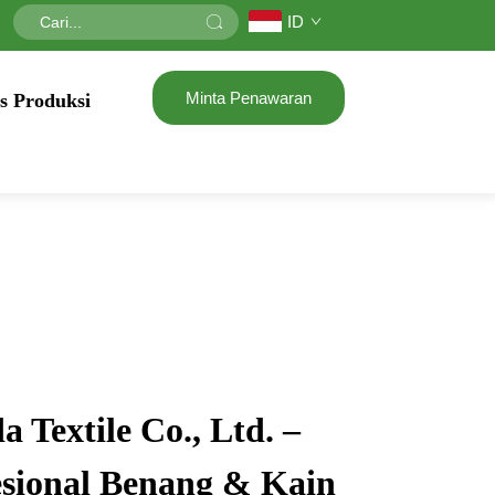
ID
Minta Penawaran
s Produksi
 Textile Co., Ltd. –
esional Benang & Kain