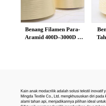
Benang Filamen Para-
Ben
Aramid 400D–3000D –
Tah
Kekuatan Tinggi, Tahan
Suh
Api & Potong untuk
Sarung Tangan, Tali,
Pen
Jahitan Alat Keselamatan
Be
Kain anak modacrilik adalah solusi tekstil inov
Mingda Textile Co., Ltd. mengkhususkan diri pada
alami tahan api, menjadikannya pilihan ideal unt