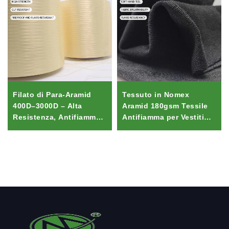
Filato di Para-Aramid
Tessuto in Nomex
400D–3000D – Alta
Aramid 180gsm Tessile
Resistenza, Antifiamma e
Antifiamma per Vestiti
Resistente al Taglio per
dei Vigili del Fuoco/PPE |
Guanti, Corde, Cuciture
Certificato ISO Leggero
di Equipaggiamento di
Resistente al Calore
Sicurezza