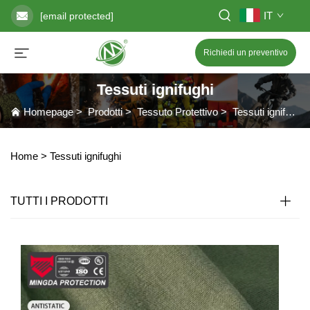
IT
[email protected]
Richiedi un preventivo
Tessuti ignifughi
Homepage
>
Prodotti
>
Tessuto Protettivo
>
Tessuti ignifughi
Home >
Tessuti ignifughi
TUTTI I PRODOTTI