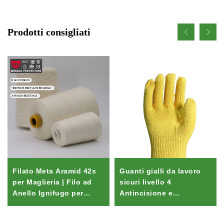
Prodotti consigliati
Filato Meta Aramid 42s
Guanti gialli da lavoro
per Maglieria | Filo ad
sicuri livello 4
Anello Ignifugo per
Antincisione e
Cucire Tute da Pompiere
antinfiammabili,
protezione termica per le