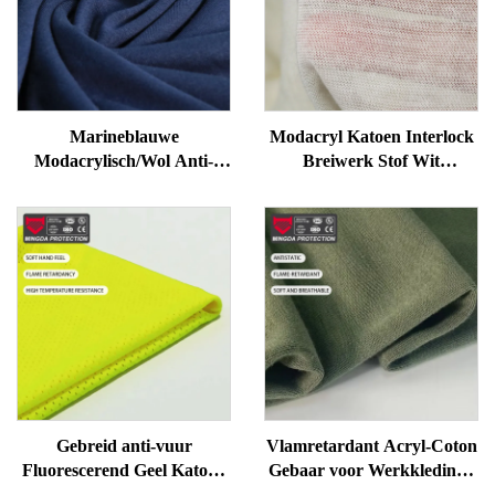
Marineblauwe
Modacryl Katoen Interlock
Modacrylisch/Wol Anti-
Breiwerk Stof Wit
Statische Tricot Stof voor
Vlamwerende Werkuniform
Elektronica Productie
Stof
Gebreid anti-vuur
Vlamretardant Acryl-Coton
Fluorescerend Geel Katoen
Gebaar voor Werkkleding -
Modacryl Materiaal
Zacht, Antistatisch, Goede