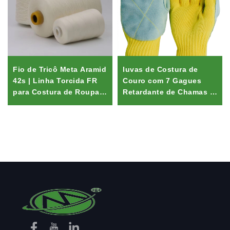
Fio de Tricô Meta Aramid
luvas de Costura de
42s | Linha Torcida FR
Couro com 7 Gagues
para Costura de Roupa
Retardante de Chamas e
de Bombeiro
Resistente ao Calor Anti-
Corte Resistente à
Abrasão A3