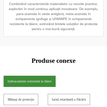
Combinând caracteristicile materialelor cu nevoile practice,
explorăm în mod continuu aplicații inovatoare. De exemplu,
para-aramida în veste antiglonț, meta-aramida în
echipamente ignifuge și UHMWPE în echipamente
rezistente la tăiere, extinzând limitele soluțiilor de protecție
pentru o mai bună siguranță.
Produse conexe
Imbracaminte rezistentă la tăiere
Mănuși de protecție
Iarnă retardantă a flăcării