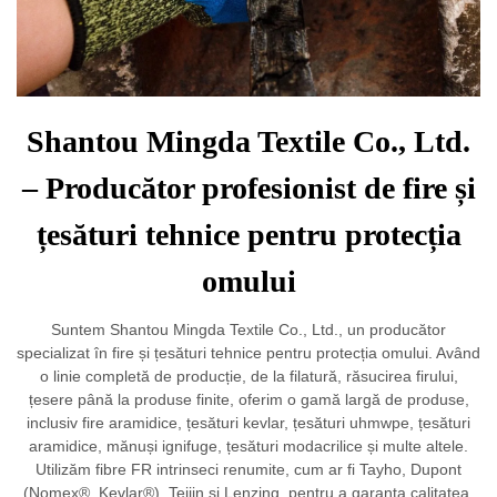
Shantou Mingda Textile Co., Ltd.
– Producător profesionist de fire și
țesături tehnice pentru protecția
omului
Suntem Shantou Mingda Textile Co., Ltd., un producător
specializat în fire și țesături tehnice pentru protecția omului. Având
o linie completă de producție, de la filatură, răsucirea firului,
țesere până la produse finite, oferim o gamă largă de produse,
inclusiv fire aramidice, țesături kevlar, țesături uhmwpe, țesături
aramidice, mănuși ignifuge, țesături modacrilice și multe altele.
Utilizăm fibre FR intrinseci renumite, cum ar fi Tayho, Dupont
(Nomex®, Kevlar®), Teijin și Lenzing, pentru a garanta calitatea.