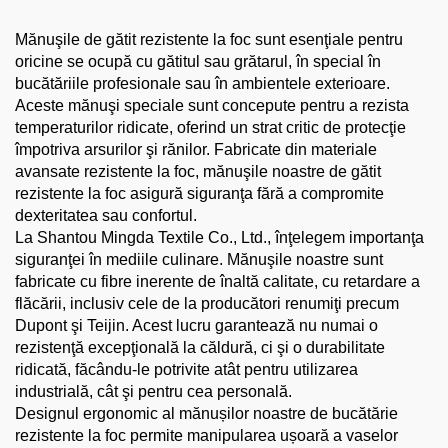
Mănuşile de gătit rezistente la foc sunt esenţiale pentru
oricine se ocupă cu gătitul sau grătarul, în special în
bucătăriile profesionale sau în ambientele exterioare.
Aceste mănuşi speciale sunt concepute pentru a rezista
temperaturilor ridicate, oferind un strat critic de protecţie
împotriva arsurilor şi rănilor. Fabricate din materiale
avansate rezistente la foc, mănuşile noastre de gătit
rezistente la foc asigură siguranţa fără a compromite
dexteritatea sau confortul.
La Shantou Mingda Textile Co., Ltd., înţelegem importanţa
siguranţei în mediile culinare. Mănuşile noastre sunt
fabricate cu fibre inerente de înaltă calitate, cu retardare a
flăcării, inclusiv cele de la producători renumiţi precum
Dupont şi Teijin. Acest lucru garantează nu numai o
rezistenţă excepţională la căldură, ci şi o durabilitate
ridicată, făcându-le potrivite atât pentru utilizarea
industrială, cât şi pentru cea personală.
Designul ergonomic al mănușilor noastre de bucătărie
rezistente la foc permite manipularea ușoară a vaselor