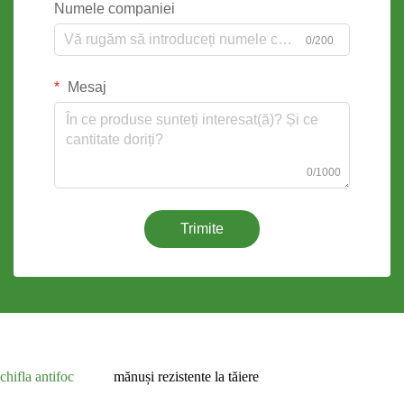
Numele companiei
0/200
Mesaj
0/1000
Trimite
chifla antifoc
mănuși rezistente la tăiere