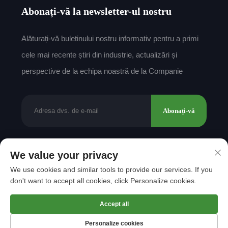
Abonați-vă la newsletter-ul nostru
Alăturați-vă buletinului nostru informativ pentru a primi
cele mai recente știri din industrie, actualizări și
perspective de la echipa noastră de la Companie
Abonați-vă
We value your privacy
Drepturi de autor © 2025 de către Shantou Mingda
We use cookies and similar tools to provide our services. If you
Textile Co., Ltd.
Politica de confidențialitate
don't want to accept all cookies, click Personalize cookies.
Derulează spre sus
Accept all
Personalize cookies