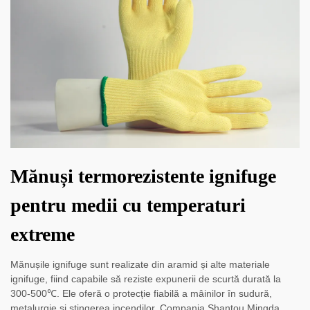
Mănuși termorezistente ignifuge
pentru medii cu temperaturi
extreme
Mănușile ignifuge sunt realizate din aramid și alte materiale
ignifuge, fiind capabile să reziste expunerii de scurtă durată la
300-500℃. Ele oferă o protecție fiabilă a mâinilor în sudură,
metalurgie și stingerea incendilor. Compania Shantou Mingda