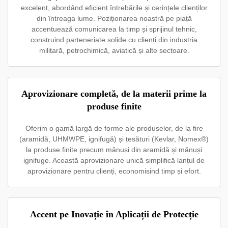
excelent, abordând eficient întrebările și cerințele clienților
din întreaga lume. Poziționarea noastră pe piață
accentuează comunicarea la timp și sprijinul tehnic,
construind parteneriate solide cu clienți din industria
militară, petrochimică, aviatică și alte sectoare.
Aprovizionare completă, de la materii prime la
produse finite
Oferim o gamă largă de forme ale produselor, de la fire
(aramidă, UHMWPE, ignifugă) și țesături (Kevlar, Nomex®)
la produse finite precum mănuși din aramidă și mănuși
ignifuge. Această aprovizionare unică simplifică lanțul de
aprovizionare pentru clienți, economisind timp și efort.
Accent pe Inovație în Aplicații de Protecție