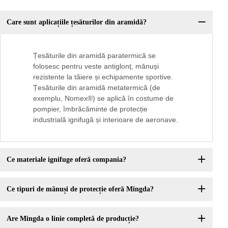
Care sunt aplicațiile țesăturilor din aramidă?
Țesăturile din aramidă paratermică se
folosesc pentru veste antiglonț, mănuși
rezistente la tăiere și echipamente sportive.
Țesăturile din aramidă metatermică (de
exemplu, Nomex®) se aplică în costume de
pompier, îmbrăcăminte de protecție
industrială ignifugă și interioare de aeronave.
Ce materiale ignifuge oferă compania?
Ce tipuri de mănuși de protecție oferă Mingda?
Are Mingda o linie completă de producție?