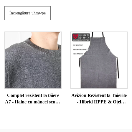
Încrengătură uhmwpe
Complet rezistent la tăiere
Avizion Rezistent la Taierile
A7 - Haine cu mâneci scurte
- Hibrid HPPE & Oțel
anti-stab și anti-morditură
Inoxidabil pentru Sălășuri
pentru ofițeri de securitate și
de Sărac, Taierile Metalelor
personal din penitenciar
Foaie, PPE în bucătărie
Comercială