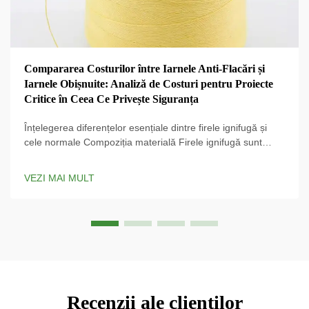
Compararea Costurilor între Iarnele Anti-Flacări și
Iarnele Obișnuite: Analiză de Costuri pentru Proiecte
Critice în Ceea Ce Privește Siguranța
Înțelegerea diferențelor esențiale dintre firele ignifugă și
cele normale Compoziția materială Firele ignifugă sunt
fabricate cu tratamente chimice speciale care le conferă o
rezistență ridicată la aprindere și pot, de fapt, încetini
VEZI MAI MULT
propagarea flăcărilor dacă acestea apar. Ce...
Recenzii ale clienților