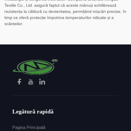
Textile Co., Ltd. asigură faptul că aceste mănuși echilibrează
rezistența la căldură cu dexteritatea, permițând mișcări precise, în
timp ce oferă protecție împotriva temperaturilor ridicate și a
scânteilor.
Legătură rapidă
Pagina Principală