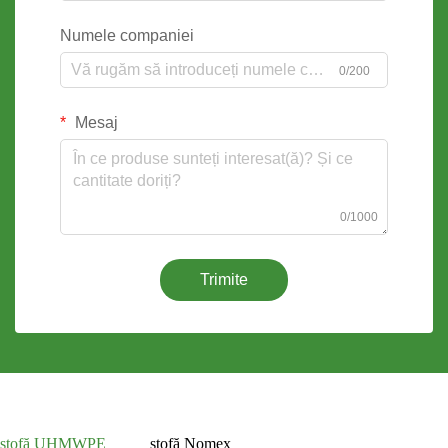
Numele companiei
0/200
Mesaj
0/1000
Trimite
stofă UHMWPE
stofă Nomex