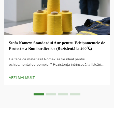
Stofa Nomex: Standardul Aur pentru Echipamentele de
Protectie a Bombardierilor (Rezistentă la 260℃)
Ce face ca materialul Nomex să fie ideal pentru
echipamentul de pompier? Rezistența intrinsecă la flăcări la
260Â°C Materialul Nomex se remarcă prin capacitatea sa
de a rezista unor temperaturi foarte înalte, rămânând intact
VEZI MAI MULT
chiar și la aproximativ 260 de grade Celsius, fără să se
topească sau să picure...