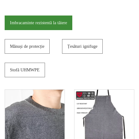
Imbracaminte rezistentă la tăiere
Mănuși de protecție
Țesături ignifuge
Stofă UHMWPE