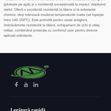
(plutește pe apă) și o rezistență excepțională la impact, depășind
oțelul. Oferă o excelentă rezistență la tăiere și la substanțe
chimice, deși tolerează moderat temperaturile înalte (se topește
între 140-150℃). Este potrivită pentru veste antiglonț,
îmbrăcăminte rezistentă la tăiere, echipament de schi și utilaj
militar, combinând protecția cu confortul ușor pentru diverse
aplicații solicitante.
Legătură rapidă