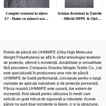
Complet rezistent la tăiere
Avizion Rezistent la Taierile
A7 - Haine cu mâneci scurte
- Hibrid HPPE & Oțel
anti-stab și anti-morditură
Inoxidabil pentru Sălășuri
pentru ofițeri de securitate și
de Sărac, Taierile Metalelor
personal din penitenciar
Foaie, PPE în bucătărie
Comercială
Rolele de pânză din UHMWPE (Ultra High Molecular
Weight Polyethylene) se află în vârful tehnologiei textilelor
de protecție, oferind o rezistență, durabilitate și versatilitate
fără precedent. Compania Shantou Mingda Textile Co., Ltd.
este specializată în producerea unor role de pânză
UHMWPE de înaltă performanță, concepute pentru o largă
varietate de aplicații industriale și de protecție personală.
Pânza noastră UHMWPE este ușoară, dar extrem de
rezistentă, fiind ideală pentru utilizarea în medii care
solicită un grad ridicat de siguranță și robustețe. Aceste
pânze nu sunt doar rezistente la tăiere, ci și la abraziune,