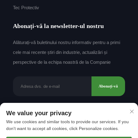
Tec Protectiv
Abonați-vă la newsletter-ul nostru
Alăturați-vă buletinului nostru informativ pentru a primi
cele mai recente știri din industrie, actualizări și
perspective de la echipa noastră de la Companie
Abonați-vă
We value your privacy
Drepturi de autor © 2025 de către Shantou Mingda
We use cookies and similar tools to provide our services. If you
Textile Co., Ltd.
Politica de confidențialitate
don't want to accept all cookies, click Personalize cookies.
Derulează spre sus