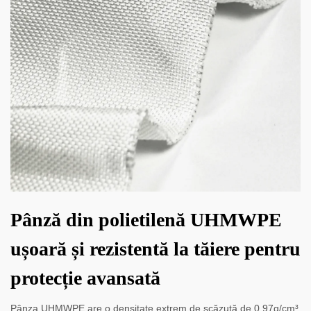
Pânză din polietilenă UHMWPE
ușoară și rezistentă la tăiere pentru
protecție avansată
Pânza UHMWPE are o densitate extrem de scăzută de 0,97g/cm³