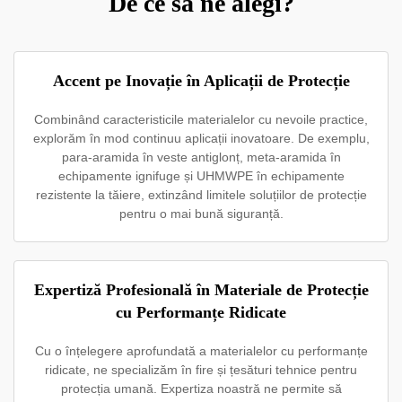
De ce să ne alegi?
Accent pe Inovație în Aplicații de Protecție
Combinând caracteristicile materialelor cu nevoile practice,
explorăm în mod continuu aplicații inovatoare. De exemplu,
para-aramida în veste antiglonț, meta-aramida în
echipamente ignifuge și UHMWPE în echipamente
rezistente la tăiere, extinzând limitele soluțiilor de protecție
pentru o mai bună siguranță.
Expertiză Profesională în Materiale de Protecție
cu Performanțe Ridicate
Cu o înțelegere aprofundată a materialelor cu performanțe
ridicate, ne specializăm în fire și țesături tehnice pentru
protecția umană. Expertiza noastră ne permite să