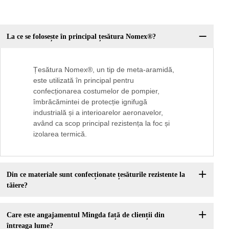
La ce se folosește în principal țesătura Nomex®?
Țesătura Nomex®, un tip de meta-aramidă,
este utilizată în principal pentru
confecționarea costumelor de pompier,
îmbrăcămintei de protecție ignifugă
industrială și a interioarelor aeronavelor,
având ca scop principal rezistența la foc și
izolarea termică.
Din ce materiale sunt confecționate țesăturile rezistente la
tăiere?
Care este angajamentul Mingda față de clienții din
întreaga lume?