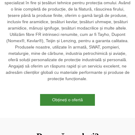
specializat în fire și țesături tehnice pentru protecția omului. Având
o linie completă de producție, de la filatură, răsucirea firului,
țesere până la produse finite, oferim o gamă largă de produse,
inclusiv fire aramidice, țesături kevlar, țesături uhmwpe, țesături
aramidice, mănuși ignifuge, țesături modacrilice și multe altele.
Utilizăm fibre FR intrinseci renumite, cum ar fi Tayho, Dupont
(Nomex®, Kevlar®), Teijin și Lenzing, pentru a garanta calitatea.
Produsele noastre, utilizate în armată, SWAT, pompieri,
metalurgie, mine de cărbune, industria petrochimică și aviație,
oferă soluții personalizate de protecție industrială și personală.
Angajați să oferim un răspuns rapid și un serviciu excelent, ne
adresăm clienților globali cu materiale performante și produse de
protecție funcționale.
Obțineți o ofertă