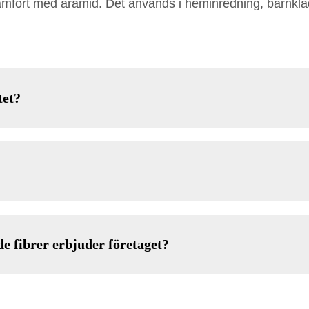
mfört med aramid. Det används i heminredning, barnkläd
tet?
de fibrer erbjuder företaget?