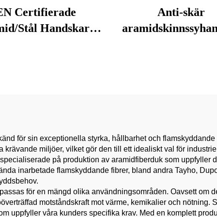
EN Certifierade
Anti-skär
id/Stål Handskar -
aramidskinnssyha
250°C Värme &
Flamretardan
kärresistent för
Skärresistens
etsning/Olja Gas,
Värmebeständig
lar Fiber & Tråd
Säkerhetshands
Sammansättning
känd för sin exceptionella styrka, hållbarhet och flamskyddande 
a krävande miljöer, vilket gör den till ett idealiskt val för indu
i specialiserade på produktion av aramidfiberduk som uppfyller 
ända inarbetade flamskyddande fibrer, bland andra Tayho, Dupont,
skyddsbehov.
npassas för en mängd olika användningsområden. Oavsett om de
överträffad motståndskraft mot värme, kemikalier och nötning. S
 uppfyller våra kunders specifika krav. Med en komplett produkt