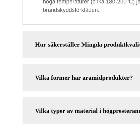
höga temperaturer (cirka 180-200°C) jä
brandskyddsförkläden.
Hur säkerställer Mingda produktkvali
Vilka former har aramidprodukter?
Vilka typer av material i högpresteran