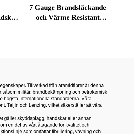
7 Gauge Brandsläckande
ndske
och Värme Resistant
t
Ledska Sömnings
säkerhetshandskar Mot
het
Skärande Småskador
ke
Resistant A3
egenskaper. Tillverkad från aramidfibrer är denna
strier såsom militär, brandbekämpning och petrokemisk
de högsta internationella standarderna. Våra
 Teijin och Lenzing, vilket säkerställer att våra
t gäller skyddsplagg, handskar eller annan
om en del av vårt åtagande för kvalitet och
ionslinje som omfattar fibrillering, vävning och