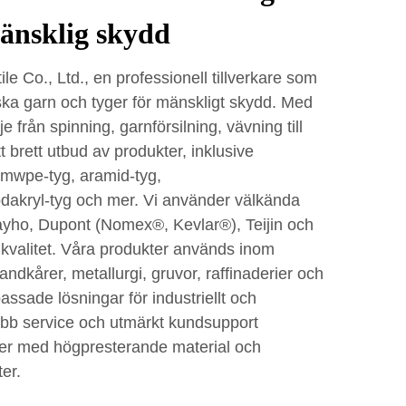
mänsklig skydd
le Co., Ltd., en professionell tillverkare som
ska garn och tyger för mänskligt skydd. Med
e från spinning, garnförsilning, vävning till
tt brett utbud av produkter, inklusive
hmwpe-tyg, aramid-tyg,
akryl-tyg och mer. Vi använder välkända
ayho, Dupont (Nomex®, Kevlar®), Teijin och
a kvalitet. Våra produkter används inom
andkårer, metallurgi, gruvor, raffinaderier och
passade lösningar för industriellt och
abb service och utmärkt kundsupport
nder med högpresterande material och
er.