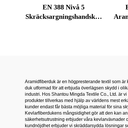
EN 388 Nivå 5
Skräcksargningshandskar
Aram
- Svarta Nitrilbeklädda
HPPE Arbetshandskar,
S
Hög Dexterity & Anti-
Sv
Slip för
Kev
Maskinmekaniker
Aramidfiberduk är en högpresterande textil som är 
duk utformad för att erbjuda överlägsen skydd i olik
industri. Hos Shantou Mingda Textile Co., Ltd. är v
produkter tillverkas med hjälp av världens mest erk
kunder endast får bästa möjliga material för sina 
Kevlarfiberdukens mångsidighet gör att den kan a
säkerhetsutrustning erbjuder våra kevlarvävnader o
kundnöjdhet erbjuder vi skräddarsydda lösningar som