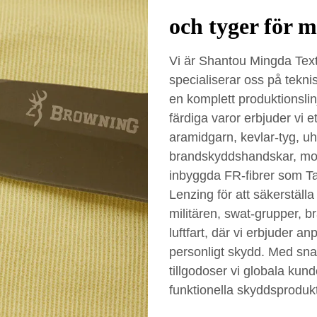
och tyger för 
Vi är Shantou Mingda Texti
specialiserar oss på tekni
en komplett produktionslinj
färdiga varor erbjuder vi e
aramidgarn, kevlar-tyg, u
brandskyddshandskar, mod
inbyggda FR-fibrer som T
Lenzing för att säkerställ
militären, swat-grupper, br
luftfart, där vi erbjuder an
personligt skydd. Med sn
tillgodoser vi globala ku
funktionella skyddsprodukt