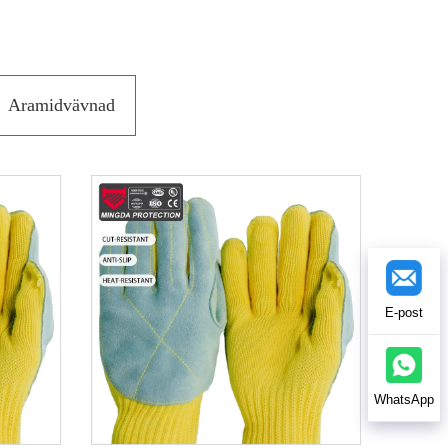
Aramidvävnad
E-post
WhatsApp