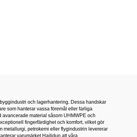
g, byggindustri och lagerhantering. Dessa handskar
are som hanterar vassa föremål eller farliga
ar med avancerade material såsom UHMWPE och
ceptionell fingerfärdighet och komfort, vilket gör
 metallurgi, petrokemi eller flygindustrin levererar
ranterar varumärket Hailidun att våra