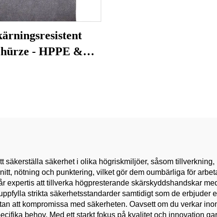
kärningsresistent
chürze - HPPE &
ritt Stål Hybrid för
Slakteri,
tymetalldskärning,
erciell Köks PPE
t säkerställa säkerhet i olika högriskmiljöer, såsom tillverknin
nitt, nötning och punktering, vilket gör dem oumbärliga för arbet
r vår expertis att tillverka högpresterande skärskyddshandsk
uppfylla strikta säkerhetsstandarder samtidigt som de erbjuder ex
ivt utan att kompromissa med säkerheten. Oavsett om du verkar inom
ecifika behov. Med ett starkt fokus på kvalitet och innovation ga