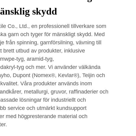
mänsklig skydd
le Co., Ltd., en professionell tillverkare som
ska garn och tyger för mänskligt skydd. Med
e från spinning, garnförsilning, vävning till
tt brett utbud av produkter, inklusive
hmwpe-tyg, aramid-tyg,
akryl-tyg och mer. Vi använder välkända
ayho, Dupont (Nomex®, Kevlar®), Teijin och
a kvalitet. Våra produkter används inom
andkårer, metallurgi, gruvor, raffinaderier och
passade lösningar för industriellt och
abb service och utmärkt kundsupport
nder med högpresterande material och
er.