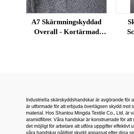
A7 Skärmningskyddad
S
Overall - Kortärmad
S
Stöthandsk och
Rostf
Tandbevisande Dräkt för
Säkerhets- och
Pla
Korrektionsofficerare
Komm
Industriella skärskyddshandskar är avgörande för at
är utformade för att erbjuda överlägsen skydd mot s
material. Hos Shantou Mingda Textile Co., Ltd. ä
aramidfibrer. Våra handskar är konstruerade för att 
det möjligt för arbetare att utföra uppgifter effekt
våra handskar pålitligt skydd anpassat efter dina sp