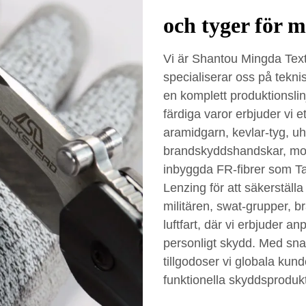
och tyger för 
Vi är Shantou Mingda Texti
specialiserar oss på tekni
en komplett produktionslinj
färdiga varor erbjuder vi e
aramidgarn, kevlar-tyg, u
brandskyddshandskar, mod
inbyggda FR-fibrer som T
Lenzing för att säkerställ
militären, swat-grupper, br
luftfart, där vi erbjuder an
personligt skydd. Med sn
tillgodoser vi globala ku
funktionella skyddsprodukt