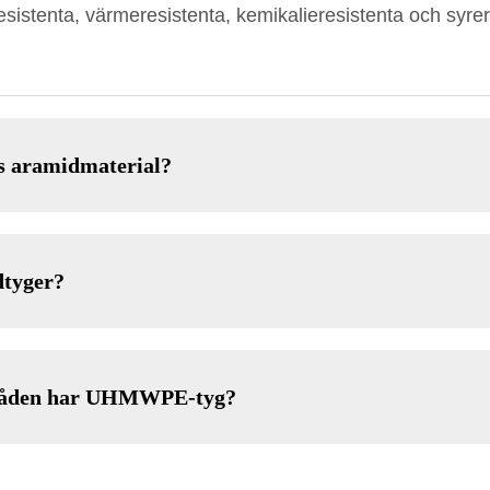
esistenta, värmeresistenta, kemikalieresistenta och syrer
os aramidmaterial?
dtyger?
mråden har UHMWPE-tyg?