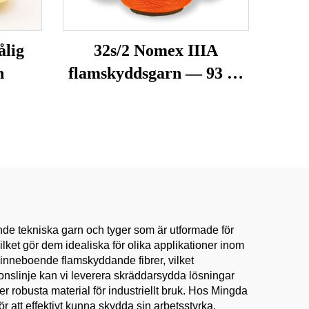
ålig
32s/2 Nomex IIIA
n
flamskyddsgarn — 93 %
metaramid, värmetålig
och antistatisk
nde tekniska garn och tyger som är utformade för
ket gör dem idealiska för olika applikationer inom
 inneboende flamskyddande fibrer, vilket
ionslinje kan vi leverera skräddarsydda lösningar
r robusta material för industriellt bruk. Hos Mingda
ör att effektivt kunna skydda sin arbetsstyrka.