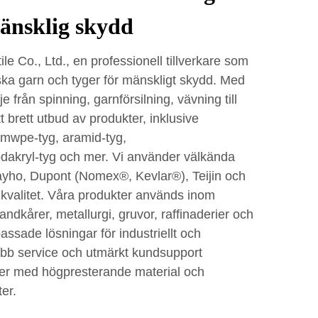
mänsklig skydd
le Co., Ltd., en professionell tillverkare som
ska garn och tyger för mänskligt skydd. Med
e från spinning, garnförsilning, vävning till
tt brett utbud av produkter, inklusive
hmwpe-tyg, aramid-tyg,
akryl-tyg och mer. Vi använder välkända
ayho, Dupont (Nomex®, Kevlar®), Teijin och
a kvalitet. Våra produkter används inom
andkårer, metallurgi, gruvor, raffinaderier och
passade lösningar för industriellt och
abb service och utmärkt kundsupport
nder med högpresterande material och
er.