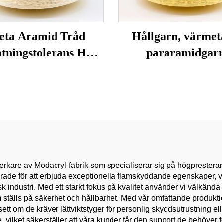
eta Aramid Tråd
Hållgarn, värmet
tningstolerans Hög
pararamidgar
peratur Retardant
Tricot/Vävning Hög
rkhet Teknisk Tråd
lverkare av Modacryl-fabrik som specialiserar sig på högprestera
ade för att erbjuda exceptionella flamskyddande egenskaper, vil
 industri. Med ett starkt fokus på kvalitet använder vi välkända
om ställs på säkerhet och hållbarhet. Med vår omfattande produkt
t om de kräver lättviktstyger för personlig skyddsutrustning elle
, vilket säkerställer att våra kunder får den support de behöver f