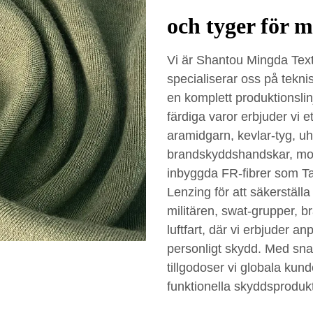
och tyger för 
Vi är Shantou Mingda Texti
specialiserar oss på tekni
en komplett produktionslinj
färdiga varor erbjuder vi e
aramidgarn, kevlar-tyg, u
brandskyddshandskar, mod
inbyggda FR-fibrer som T
Lenzing för att säkerställ
militären, swat-grupper, br
luftfart, där vi erbjuder an
personligt skydd. Med sn
tillgodoser vi globala ku
funktionella skyddsprodukt