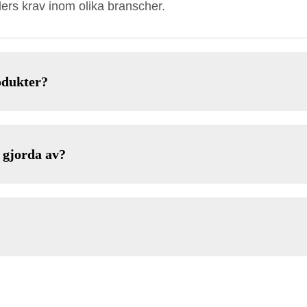
ders krav inom olika branscher.
odukter?
 gjorda av?