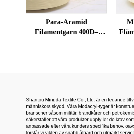
Para-Aramid
M
Filamentgarn 400D–
Fläm
3000D – Hög hållfasthet,
Tem
flamm- och skärskydd för
för 
handskar, rep, sydda
Sta
säkerhetsutrustningar
Shantou Mingda Textile Co., Ltd. är en ledande til
människors skydd. Våra Modacryl-tyger är konstruer
branscher såsom militär, brandkårer och petrokemisk
säkerställer att våra produkter uppfyller de krav s
anpassade efter våra kunders specifika behov, oavset
förstår vi vikten av snabb åtgärd och utmärkt service