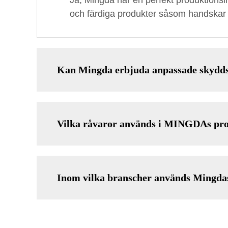
Ja, Mingda har en perfekt produktionsli
och färdiga produkter såsom handskar och
Kan Mingda erbjuda anpassade skydd
Vilka råvaror används i MINGDAs pr
Inom vilka branscher används Mingda