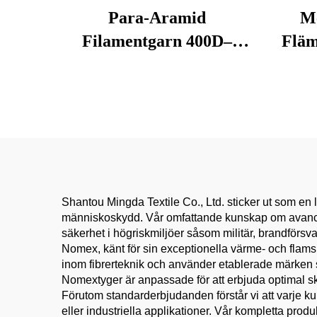
Para-Aramid
M
Filamentgarn 400D–
Fläm
3000D – Hög hållfasthet,
Tem
flamm- och skärskydd för
för 
handskar, rep, sydda
Sta
säkerhetsutrustningar
Shantou Mingda Textile Co., Ltd. sticker ut som en 
människoskydd. Vår omfattande kunskap om avancera
säkerhet i högriskmiljöer såsom militär, brandförsvar
Nomex, känt för sin exceptionella värme- och flam
inom fibrerteknik och använder etablerade märken so
Nomextyger är anpassade för att erbjuda optimal sk
Förutom standarderbjudanden förstår vi att varje k
eller industriella applikationer. Vår kompletta produk