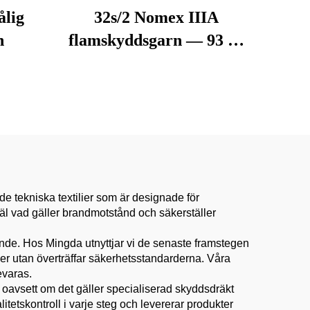
ålig
32s/2 Nomex IIIA
n
flamskyddsgarn — 93 %
metaramid, värmetålig
och antistatisk
e tekniska textilier som är designade för
l vad gäller brandmotstånd och säkerställer
nde. Hos Mingda utnyttjar vi de senaste framstegen
ler utan överträffar säkerhetsstandarderna. Våra
evaras.
 oavsett om det gäller specialiserad skyddsdräkt
alitetskontroll i varje steg och levererar produkter