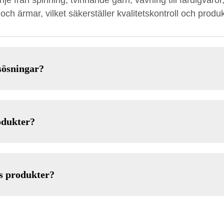
nje från spinning, tvinnande garn, vävning till färdigvar
 ärmar, vilket säkerställer kvalitetskontroll och produkt
sösningar?
odukter?
s produkter?