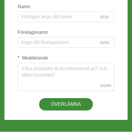
Namn
0/100
Företagsnamn
0/200
Meddelande
0/1000
ÖVERLÄMNA