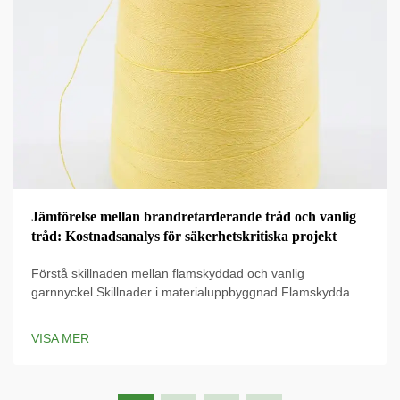
Jämförelse mellan brandretarderande tråd och vanlig
tråd: Kostnadsanalys för säkerhetskritiska projekt
Förstå skillnaden mellan flamskyddad och vanlig
garnnyckel Skillnader i materialuppbyggnad Flamskyddade
garn är försedda med särskilda kemikaliebehandlingar som
gör dem mycket svåra att antända och faktiskt kan sakta
VISA MER
ner eldlågorna om de skulle uppstå. Vad...