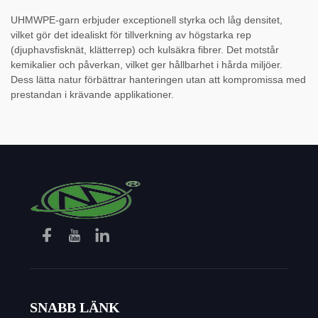
UHMWPE-garn erbjuder exceptionell styrka och låg densitet,
vilket gör det idealiskt för tillverkning av högstarka rep
(djuphavsfisknät, klätterrep) och kulsäkra fibrer. Det motstår
kemikalier och påverkan, vilket ger hållbarhet i hårda miljöer.
Dess lätta natur förbättrar hanteringen utan att kompromissa med
prestandan i krävande applikationer.
SNABB LÄNK