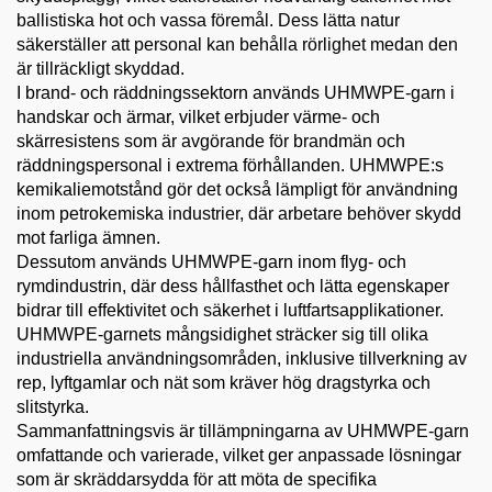
ballistiska hot och vassa föremål. Dess lätta natur
säkerställer att personal kan behålla rörlighet medan den
är tillräckligt skyddad.
I brand- och räddningssektorn används UHMWPE-garn i
handskar och ärmar, vilket erbjuder värme- och
skärresistens som är avgörande för brandmän och
räddningspersonal i extrema förhållanden. UHMWPE:s
kemikaliemotstånd gör det också lämpligt för användning
inom petrokemiska industrier, där arbetare behöver skydd
mot farliga ämnen.
Dessutom används UHMWPE-garn inom flyg- och
rymdindustrin, där dess hållfasthet och lätta egenskaper
bidrar till effektivitet och säkerhet i luftfartsapplikationer.
UHMWPE-garnets mångsidighet sträcker sig till olika
industriella användningsområden, inklusive tillverkning av
rep, lyftgamlar och nät som kräver hög dragstyrka och
slitstyrka.
Sammanfattningsvis är tillämpningarna av UHMWPE-garn
omfattande och varierade, vilket ger anpassade lösningar
som är skräddarsydda för att möta de specifika