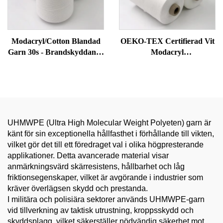
Modacryl/Cotton Blandad
OEKO-TEX Certifierad Vit
Garn 30s - Brandskyddande
Modacryl
Kärnspunnet Tråd för
Flammretarderande Tråd |
Brandsläckarskidor/PPE
Bomullsblandad Ring
Sömnad
Spunnen för Strickning &
PPE Kläder
UHMWPE (Ultra High Molecular Weight Polyeten) garn är
känt för sin exceptionella hållfasthet i förhållande till vikten,
vilket gör det till ett föredraget val i olika högpresterande
applikationer. Detta avancerade material visar
anmärkningsvärd skärresistens, hållbarhet och låg
friktionsegenskaper, vilket är avgörande i industrier som
kräver överlägsen skydd och prestanda.
I militära och polisiära sektorer används UHMWPE-garn
vid tillverkning av taktisk utrustning, kroppsskydd och
skyddsplagg, vilket säkerställer nödvändig säkerhet mot