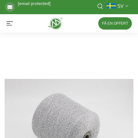
[email protected]
SV
FÅ EN OFFERT