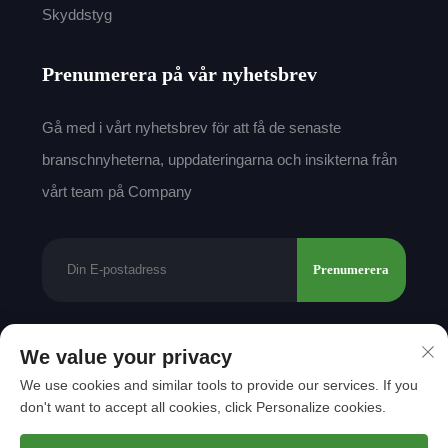
Skyddstyg
Prenumerera på vår nyhetsbrev
Gå med i vårt nyhetsbrev för att få de senaste
branschnyheterna, uppdateringarna och insikterna från
vårt team på Company
Prenumerera
We value your privacy
Upphovsrätt © 2025 av Shantou Mingda Textile
We use cookies and similar tools to provide our services. If you
Co., Ltd.
Integritetspolicy
don't want to accept all cookies, click Personalize cookies.
Rulla till toppen