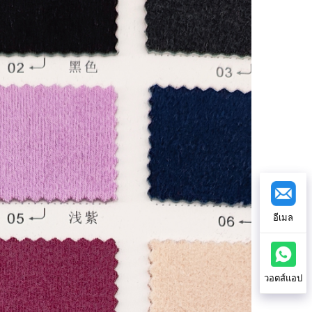
อีเมล
วอตส์แอป