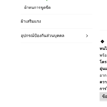
ผ้าทนการขูดขีด
ผ้าเสริมแรง
อุปกรณ์ป้องกันส่วนบุคคล
🔹
ทนไ
พร้
โครง
อุ่
อากา
ความ
การ
ข้