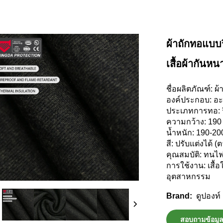
ผ้าถักทอแบบ
เสื้อผ้ากันหน
ชื่อผลิตภัณฑ์: 
องค์ประกอบ: อะ
ประเภทการทอ: ร
ความกว้าง: 190
น้ำหนัก: 190-2
สี: ปรับแต่งได้ 
คุณสมบัติ: ทนไฟ 
การใช้งาน: เสื้
อุตสาหกรรม
ดูปองท์
Brand:
สอบถามข้อมู