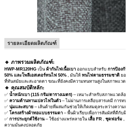
รายละเอียดผลิตภัณฑ์
🔹
ภาพรวมผลิตภัณฑ์:
HWP-MR120HG
เป็น
ผ้ากันไฟเนื้อเบา
ออกแบบสำหรับ
การป้องกันช
50% และโพลีเอสเตอร์ทนไฟ 50%
, มันให้
ทนไฟตามธรรมชาติ
ยอดเ
ที่ทันสมัยและสะอาดตา ขณะที่ยังคงมีความทนทานสูงในสภาพแวดล
🔹
คุณสมบัติหลัก:
✅
น้ำหนักเบา (115 กรัม/ตารางเมตร)
– เหมาะสำหรับสภาพแวดล้อมที่มี
✅
ความต้านทานเปลวไฟในตัว
– ไม่ผ่านการเคลือบสารเคมี การทนไ
✅
นุ่มและสบาย
– เส้นด้ายที่ผสมกันช่วยให้เกิดสมดุลระหว่างความ
✅
โครงสร้างผ้าทอแบบธรรมดา
– พื้นผิวเรียบเพื่อการสัมผัสที่ดีกั
✅
การประยุกต์ใช้งาน
– ใช้อย่างแพร่หลายใน
เสื้อ FR
,
ชุดฟอร์ม
,
ชุ
ความมั่นคงปลอดภัย