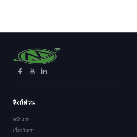
กีฬา/ถุงมือ (สีดำ)
ลิงก์ด่วน
หน้าแรก
เกี่ยวกับเรา