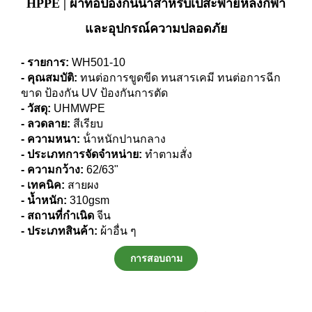
HPPE | ผ้าทอป้องกันน้ำสำหรับเป้สะพายหลังกีฬา
และอุปกรณ์ความปลอดภัย
- รายการ:
WH501-10
- คุณสมบัติ:
ทนต่อการขูดขีด ทนสารเคมี ทนต่อการฉีก
ขาด ป้องกัน UV ป้องกันการตัด
- วัสดุ:
UHMWPE
- ลวดลาย:
สีเรียบ
- ความหนา:
น้ําหนักปานกลาง
- ประเภทการจัดจำหน่าย:
ทําตามสั่ง
- ความกว้าง:
62/63"
- เทคนิค:
สายผง
- น้ำหนัก:
310gsm
- สถานที่กําเนิด
จีน
- ประเภทสินค้า:
ผ้าอื่น ๆ
การสอบถาม