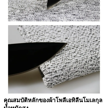
คุณสมบัติหลักของผ้าโพลีเอทิลีนโมเลกุล