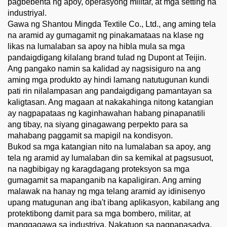
pagbebenta ng apoy, operasyong militar, at mga setting na
industriyal.
Gawa ng Shantou Mingda Textile Co., Ltd., ang aming tela
na aramid ay gumagamit ng pinakamataas na klase ng
likas na lumalaban sa apoy na hibla mula sa mga
pandaigdigang kilalang brand tulad ng Dupont at Teijin.
Ang pangako namin sa kalidad ay nagsisiguro na ang
aming mga produkto ay hindi lamang natutugunan kundi
pati rin nilalampasan ang pandaigdigang pamantayan sa
kaligtasan. Ang magaan at nakakahinga nitong katangian
ay nagpapataas ng kaginhawahan habang pinapanatili
ang tibay, na siyang ginagawang perpekto para sa
mahabang paggamit sa mapigil na kondisyon.
Bukod sa mga katangian nito na lumalaban sa apoy, ang
tela ng aramid ay lumalaban din sa kemikal at pagsusuot,
na nagbibigay ng karagdagang proteksyon sa mga
gumagamit sa mapanganib na kapaligiran. Ang aming
malawak na hanay ng mga telang aramid ay idinisenyo
upang matugunan ang iba't ibang aplikasyon, kabilang ang
protektibong damit para sa mga bombero, militar, at
manggagawa sa industriya. Nakatuon sa pagpapasadya,