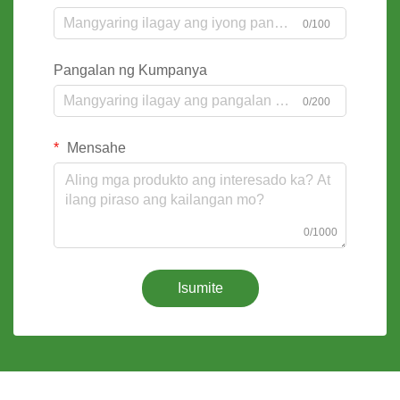
0/100
Pangalan ng Kumpanya
0/200
Mensahe
0/1000
Isumite