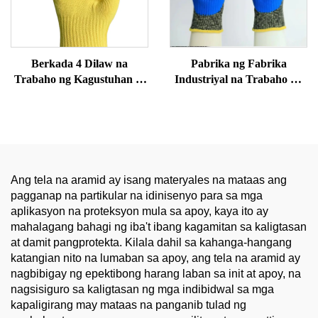
Berkada 4 Dilaw na
Pabrika ng Fabrika
Trabaho ng Kagustuhan sa
Industriyal na Trabaho na
Kaligtasan Kontra-
Protektibong Polyester
Katugasan at
Glassfiber Tambak na
Napapanghimas na Mga
Aramid Latex Mga Buhok
Boto ng Aramid para sa
55g na may Anti-Cut
Proteksyon ng Kamay
Function
Ang tela na aramid ay isang materyales na mataas ang
pagganap na partikular na idinisenyo para sa mga
aplikasyon na proteksyon mula sa apoy, kaya ito ay
mahalagang bahagi ng iba't ibang kagamitan sa kaligtasan
at damit pangprotekta. Kilala dahil sa kahanga-hangang
katangian nito na lumaban sa apoy, ang tela na aramid ay
nagbibigay ng epektibong harang laban sa init at apoy, na
nagsisiguro sa kaligtasan ng mga indibidwal sa mga
kapaligirang may mataas na panganib tulad ng