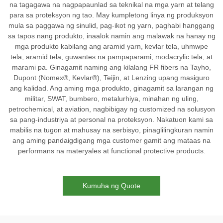
na tagagawa na nagpapaunlad sa teknikal na mga yarn at telang
para sa proteksyon ng tao. May kumpletong linya ng produksyon
mula sa paggawa ng sinulid, pag-ikot ng yarn, paghabi hanggang
sa tapos nang produkto, inaalok namin ang malawak na hanay ng
mga produkto kabilang ang aramid yarn, kevlar tela, uhmwpe
tela, aramid tela, guwantes na pampaparami, modacrylic tela, at
marami pa. Ginagamit naming ang kilalang FR fibers na Tayho,
Dupont (Nomex®, Kevlar®), Teijin, at Lenzing upang masiguro
ang kalidad. Ang aming mga produkto, ginagamit sa larangan ng
militar, SWAT, bumbero, metalurhiya, minahan ng uling,
petrochemical, at aviation, nagbibigay ng customized na solusyon
sa pang-industriya at personal na proteksyon. Nakatuon kami sa
mabilis na tugon at mahusay na serbisyo, pinaglilingkuran namin
ang aming pandaigdigang mga customer gamit ang mataas na
performans na materyales at functional protective products.
Kumuha ng Quote