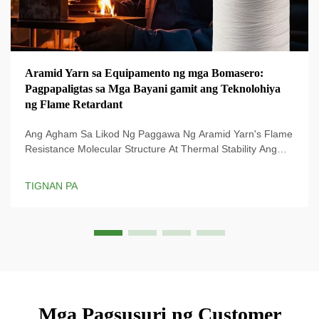
Aramid Yarn sa Equipamento ng mga Bomasero:
Pagpapaligtas sa Mga Bayani gamit ang Teknolohiya
ng Flame Retardant
Ang Agham Sa Likod Ng Paggawa Ng Aramid Yarn's Flame
Resistance Molecular Structure At Thermal Stability Ang
natatanging paraan ng paggawa ng aramid yarn ay
nagbibigay dito ng kamangha-manghang lakas kapag hinila
TIGNAN PA
at nananatiling matatag kahit sa sobrang init, kaya ito ay
nangingibabaw bilang isang materyales na talagang...
Mga Pagsusuri ng Customer