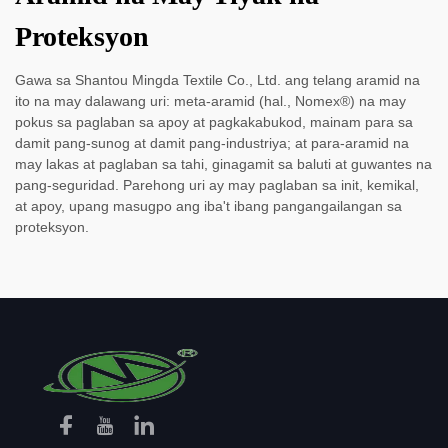
Proteksyon
Gawa sa Shantou Mingda Textile Co., Ltd. ang telang aramid na
ito na may dalawang uri: meta-aramid (hal., Nomex®) na may
pokus sa paglaban sa apoy at pagkakabukod, mainam para sa
damit pang-sunog at damit pang-industriya; at para-aramid na
may lakas at paglaban sa tahi, ginagamit sa baluti at guwantes na
pang-seguridad. Parehong uri ay may paglaban sa init, kemikal,
at apoy, upang masugpo ang iba't ibang pangangailangan sa
proteksyon.