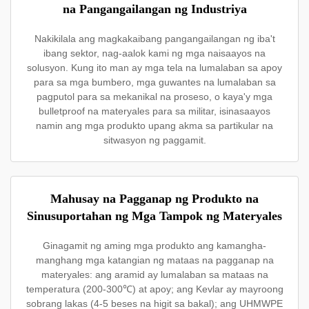
na Pangangailangan ng Industriya
Nakikilala ang magkakaibang pangangailangan ng iba't
ibang sektor, nag-aalok kami ng mga naisaayos na
solusyon. Kung ito man ay mga tela na lumalaban sa apoy
para sa mga bumbero, mga guwantes na lumalaban sa
pagputol para sa mekanikal na proseso, o kaya'y mga
bulletproof na materyales para sa militar, isinasaayos
namin ang mga produkto upang akma sa partikular na
sitwasyon ng paggamit.
Mahusay na Pagganap ng Produkto na
Sinusuportahan ng Mga Tampok ng Materyales
Ginagamit ng aming mga produkto ang kamangha-
manghang mga katangian ng mataas na pagganap na
materyales: ang aramid ay lumalaban sa mataas na
temperatura (200-300℃) at apoy; ang Kevlar ay mayroong
sobrang lakas (4-5 beses na higit sa bakal); ang UHMWPE