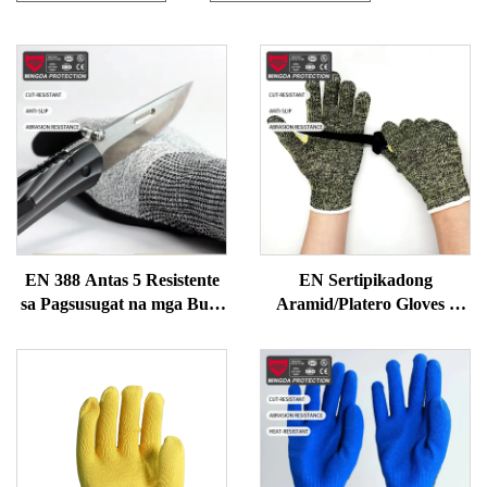
EN 388 Antas 5 Resistente
EN Sertipikadong
sa Pagsusugat na mga Buto
Aramid/Platero Gloves -
- Itim na Nitrile Coated
250°C Kalor at Cut
HPPE Work Gloves, Mataas
Resistant para sa
na Dexterity & Anti-Slip
Pagweld/Oil Gas, Kevlar
para sa Mekaniko
Fiber & Wire Composite