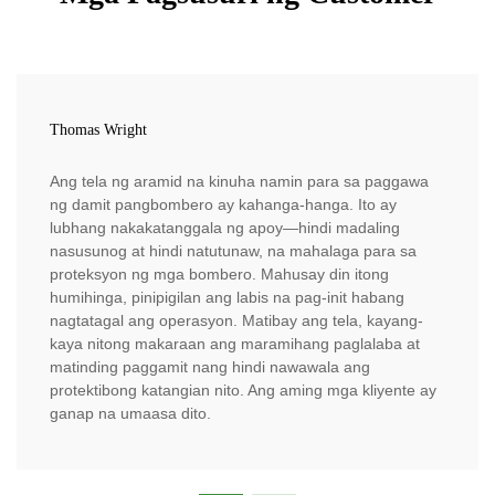
Thomas Wright
Ang tela ng aramid na kinuha namin para sa paggawa
ng damit pangbombero ay kahanga-hanga. Ito ay
lubhang nakakatanggala ng apoy—hindi madaling
nasusunog at hindi natutunaw, na mahalaga para sa
proteksyon ng mga bombero. Mahusay din itong
humihinga, pinipigilan ang labis na pag-init habang
nagtatagal ang operasyon. Matibay ang tela, kayang-
kaya nitong makaraan ang maramihang paglalaba at
matinding paggamit nang hindi nawawala ang
protektibong katangian nito. Ang aming mga kliyente ay
ganap na umaasa dito.