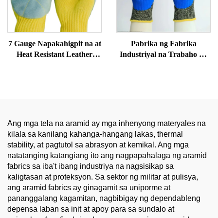
7 Gauge Napakahigpit na at
Pabrika ng Fabrika
Heat Resistant Leather
Industriyal na Trabaho na
Sewing Safety Gloves Anti-
Protektibong Polyester
Cut Pagpapakita ng
Glassfiber Tambak na
Pagbubukod A3
Aramid Latex Mga Buhok
55g na may Anti-Cut
Function
Ang mga tela na aramid ay mga inhenyong materyales na
kilala sa kanilang kahanga-hangang lakas, thermal
stability, at pagtutol sa abrasyon at kemikal. Ang mga
natatanging katangiang ito ang nagpapahalaga ng aramid
fabrics sa iba't ibang industriya na nagsisikap sa
kaligtasan at proteksyon. Sa sektor ng militar at pulisya,
ang aramid fabrics ay ginagamit sa uniporme at
pananggalang kagamitan, nagbibigay ng dependableng
depensa laban sa init at apoy para sa sundalo at