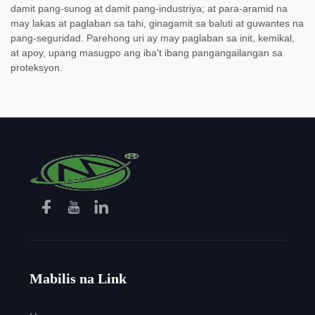
damit pang-sunog at damit pang-industriya; at para-aramid na
may lakas at paglaban sa tahi, ginagamit sa baluti at guwantes na
pang-seguridad. Parehong uri ay may paglaban sa init, kemikal,
at apoy, upang masugpo ang iba't ibang pangangailangan sa
proteksyon.
Mabilis na Link