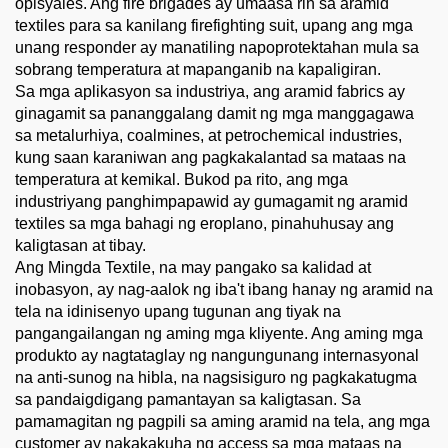
opisyales. Ang fire brigades ay umaasa rin sa aramid
textiles para sa kanilang firefighting suit, upang ang mga
unang responder ay manatiling napoprotektahan mula sa
sobrang temperatura at mapanganib na kapaligiran.
Sa mga aplikasyon sa industriya, ang aramid fabrics ay
ginagamit sa pananggalang damit ng mga manggagawa
sa metalurhiya, coalmines, at petrochemical industries,
kung saan karaniwan ang pagkakalantad sa mataas na
temperatura at kemikal. Bukod pa rito, ang mga
industriyang panghimpapawid ay gumagamit ng aramid
textiles sa mga bahagi ng eroplano, pinahuhusay ang
kaligtasan at tibay.
Ang Mingda Textile, na may pangako sa kalidad at
inobasyon, ay nag-aalok ng iba't ibang hanay ng aramid na
tela na idinisenyo upang tugunan ang tiyak na
pangangailangan ng aming mga kliyente. Ang aming mga
produkto ay nagtataglay ng nangungunang internasyonal
na anti-sunog na hibla, na nagsisiguro ng pagkakatugma
sa pandaigdigang pamantayan sa kaligtasan. Sa
pamamagitan ng pagpili sa aming aramid na tela, ang mga
customer ay nakakakuha ng access sa mga mataas na