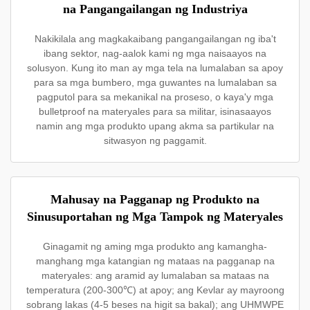
na Pangangailangan ng Industriya
Nakikilala ang magkakaibang pangangailangan ng iba't
ibang sektor, nag-aalok kami ng mga naisaayos na
solusyon. Kung ito man ay mga tela na lumalaban sa apoy
para sa mga bumbero, mga guwantes na lumalaban sa
pagputol para sa mekanikal na proseso, o kaya'y mga
bulletproof na materyales para sa militar, isinasaayos
namin ang mga produkto upang akma sa partikular na
sitwasyon ng paggamit.
Mahusay na Pagganap ng Produkto na
Sinusuportahan ng Mga Tampok ng Materyales
Ginagamit ng aming mga produkto ang kamangha-
manghang mga katangian ng mataas na pagganap na
materyales: ang aramid ay lumalaban sa mataas na
temperatura (200-300℃) at apoy; ang Kevlar ay mayroong
sobrang lakas (4-5 beses na higit sa bakal); ang UHMWPE