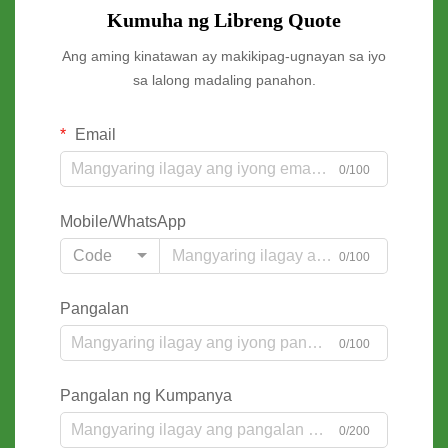
Kumuha ng Libreng Quote
Ang aming kinatawan ay makikipag-ugnayan sa iyo
sa lalong madaling panahon.
Email
0/100
Mobile/WhatsApp
Code
0/100
Pangalan
0/100
Pangalan ng Kumpanya
0/200