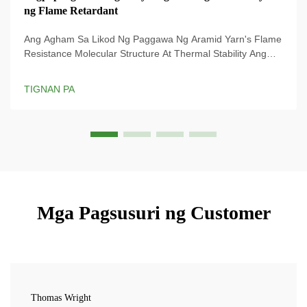
ng Flame Retardant
Ang Agham Sa Likod Ng Paggawa Ng Aramid Yarn's Flame
Resistance Molecular Structure At Thermal Stability Ang
natatanging paraan ng paggawa ng aramid yarn ay
nagbibigay dito ng kamangha-manghang lakas kapag hinila
TIGNAN PA
at nananatiling matatag kahit sa sobrang init, kaya ito ay
nangingibabaw bilang isang materyales na talagang...
Mga Pagsusuri ng Customer
Thomas Wright