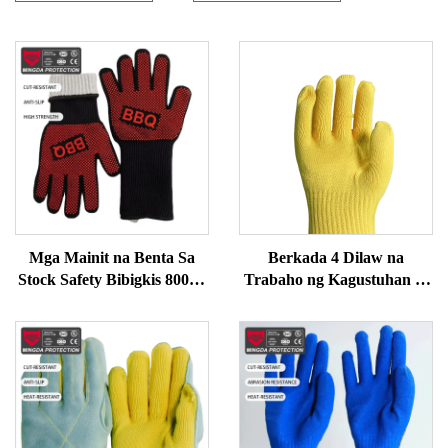
Mga Mainit na Benta Sa
Berkada 4 Dilaw na
Stock Safety Bibigkis 800°C
Trabaho ng Kagustuhan sa
Mataas na Temperatura
Kaligtasan Kontra-
Resistant Flame Retardant
Katugasan at
Silicone BBQ Oven
Napapanghimas na Mga
Microwave Heat Gloves
Boto ng Aramid para sa
Proteksyon ng Kamay