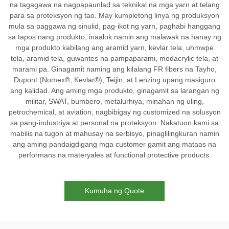
na tagagawa na nagpapaunlad sa teknikal na mga yarn at telang
para sa proteksyon ng tao. May kumpletong linya ng produksyon
mula sa paggawa ng sinulid, pag-ikot ng yarn, paghabi hanggang
sa tapos nang produkto, inaalok namin ang malawak na hanay ng
mga produkto kabilang ang aramid yarn, kevlar tela, uhmwpe
tela, aramid tela, guwantes na pampaparami, modacrylic tela, at
marami pa. Ginagamit naming ang kilalang FR fibers na Tayho,
Dupont (Nomex®, Kevlar®), Teijin, at Lenzing upang masiguro
ang kalidad. Ang aming mga produkto, ginagamit sa larangan ng
militar, SWAT, bumbero, metalurhiya, minahan ng uling,
petrochemical, at aviation, nagbibigay ng customized na solusyon
sa pang-industriya at personal na proteksyon. Nakatuon kami sa
mabilis na tugon at mahusay na serbisyo, pinaglilingkuran namin
ang aming pandaigdigang mga customer gamit ang mataas na
performans na materyales at functional protective products.
Kumuha ng Quote