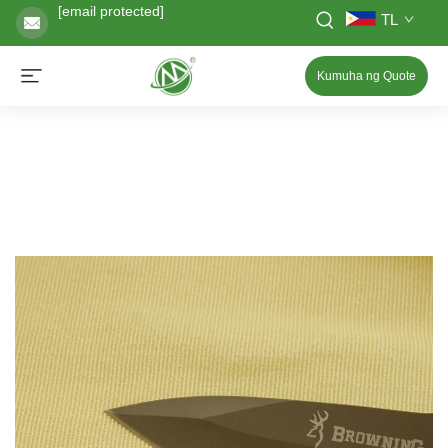
[email protected]
TL
Kumuha ng Quote