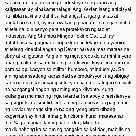
kagamitan, lalo na sa mga industriya kung saan ang
kaligtasan ay pinakamahalaga. Ang Kevlar, isang artipisyal
na hibla na kilala dahil sa kahanga-hangang lakas at
paglaban sa init, ay malawakang ginagamit sa mga sinulid
at tela na idinisenyo para sa proteksyon ng tao at
industriya. Ang Shantou Mingda Textile Co., Ltd. ay
dalubhasa sa pagmamanupaktura ng teknikal na yarning
at telang kinabibilangan ng Kevlar para sa mas mataas na
tibay at kaligtasan. Ang aming mga produkto ay ininhinyero
upang makatiis sa matinding kondisyon, kaya't mainam ito
para sa aplikasyon sa militar, bumbero, at industriya. Sa
aming abansadong kapasidad sa produksyon, nagbibigay
kami ng mga pasadyang solusyon na nakakatugon sa tiyak
na pangangailangan ng aming mga kliyente. Kung
kailangan mo man ng mga retardant sa apoy o resistensya
sa pagputol na sinulid, ang aming kaalaman sa pagtatahi
ng Kevlar ay nagsisiguro na ang iyong protektibong
kagamitan ay hindi lamang functional kundi maaasahan
din. Sa pamamagitan ng pagpili kay Mingda,
makikinabang ka sa aming pangako sa kalidad, mabilis na