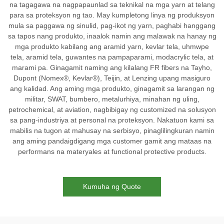
na tagagawa na nagpapaunlad sa teknikal na mga yarn at telang
para sa proteksyon ng tao. May kumpletong linya ng produksyon
mula sa paggawa ng sinulid, pag-ikot ng yarn, paghabi hanggang
sa tapos nang produkto, inaalok namin ang malawak na hanay ng
mga produkto kabilang ang aramid yarn, kevlar tela, uhmwpe
tela, aramid tela, guwantes na pampaparami, modacrylic tela, at
marami pa. Ginagamit naming ang kilalang FR fibers na Tayho,
Dupont (Nomex®, Kevlar®), Teijin, at Lenzing upang masiguro
ang kalidad. Ang aming mga produkto, ginagamit sa larangan ng
militar, SWAT, bumbero, metalurhiya, minahan ng uling,
petrochemical, at aviation, nagbibigay ng customized na solusyon
sa pang-industriya at personal na proteksyon. Nakatuon kami sa
mabilis na tugon at mahusay na serbisyo, pinaglilingkuran namin
ang aming pandaigdigang mga customer gamit ang mataas na
performans na materyales at functional protective products.
Kumuha ng Quote