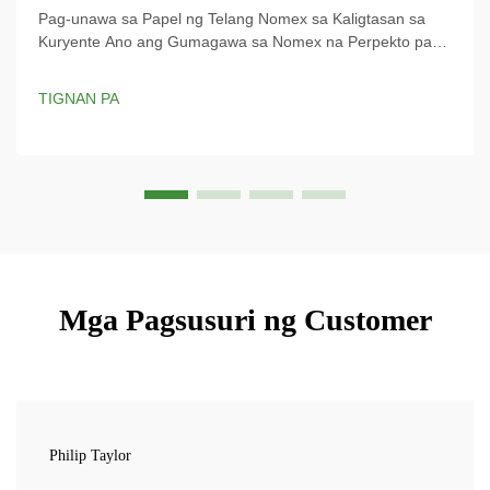
Pag-unawa sa Papel ng Telang Nomex sa Kaligtasan sa
Kuryente Ano ang Gumagawa sa Nomex na Perpekto para
sa Mapanganib na Kapaligiran? Ang telang Nomex ay
partikular na idinisenyo para sa proteksyon sa kuryente at
TIGNAN PA
nagbibigay ng mahalagang kalasag laban sa mga panganib
na dulot ng kuryente. Ang proprietary ...
Mga Pagsusuri ng Customer
Philip Taylor