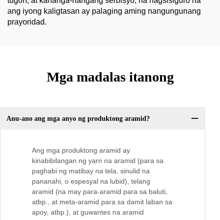
tugon, at kahanga-hangang serbisyo, na nagsisiguro na
ang iyong kaligtasan ay palaging aming nangungunang
prayoridad.
Mga madalas itanong
Anu-ano ang mga anyo ng produktong aramid?
Ang mga produktong aramid ay
kinabibilangan ng yarn na aramid (para sa
paghabi ng matibay na tela, sinulid na
pananahi, o espesyal na lubid), telang
aramid (na may para-aramid para sa baluti,
atbp., at meta-aramid para sa damit laban sa
apoy, atbp.), at guwantes na aramid