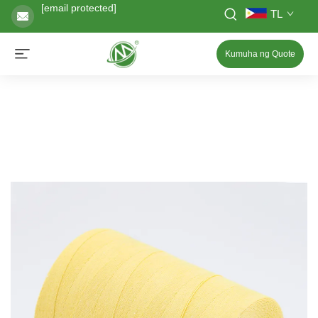
[email protected]
TL
Kumuha ng Quote