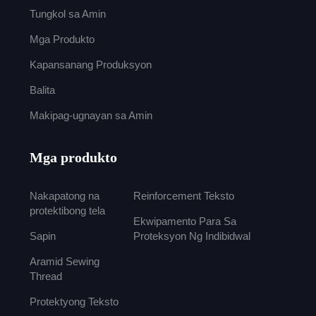
Tungkol sa Amin
Mga Produkto
Kapansanang Produksyon
Balita
Makipag-ugnayan sa Amin
Mga produkto
Nakapatong na
Reinforcement Teksto
protektibong tela
Ekwipamento Para Sa
Sapin
Proteksyon Ng Indibidwal
Aramid Sewing
Thread
Protektyong Teksto