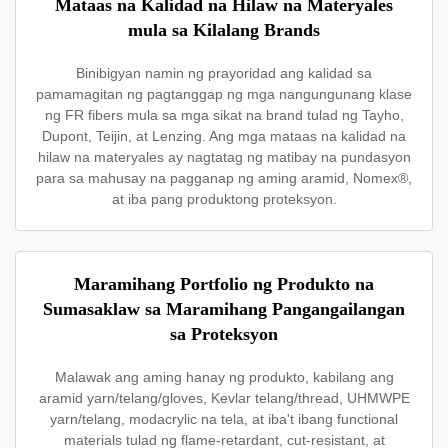
Mataas na Kalidad na Hilaw na Materyales
mula sa Kilalang Brands
Binibigyan namin ng prayoridad ang kalidad sa
pamamagitan ng pagtanggap ng mga nangungunang klase
ng FR fibers mula sa mga sikat na brand tulad ng Tayho,
Dupont, Teijin, at Lenzing. Ang mga mataas na kalidad na
hilaw na materyales ay nagtatag ng matibay na pundasyon
para sa mahusay na pagganap ng aming aramid, Nomex®,
at iba pang produktong proteksyon.
Maramihang Portfolio ng Produkto na
Sumasaklaw sa Maramihang Pangangailangan
sa Proteksyon
Malawak ang aming hanay ng produkto, kabilang ang
aramid yarn/telang/gloves, Kevlar telang/thread, UHMWPE
yarn/telang, modacrylic na tela, at iba't ibang functional
materials tulad ng flame-retardant, cut-resistant, at