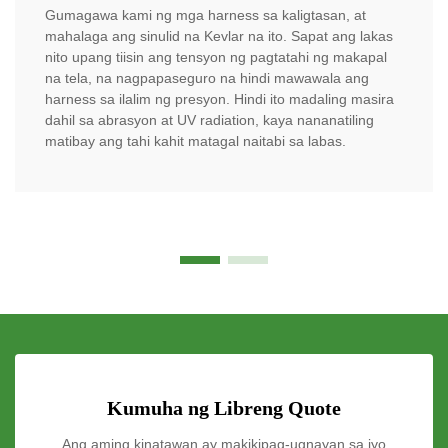
Gumagawa kami ng mga harness sa kaligtasan, at
mahalaga ang sinulid na Kevlar na ito. Sapat ang lakas
nito upang tiisin ang tensyon ng pagtatahi ng makapal
na tela, na nagpapaseguro na hindi mawawala ang
harness sa ilalim ng presyon. Hindi ito madaling masira
dahil sa abrasyon at UV radiation, kaya nananatiling
matibay ang tahi kahit matagal naitabi sa labas.
Kumuha ng Libreng Quote
Ang aming kinatawan ay makikipag-ugnayan sa iyo