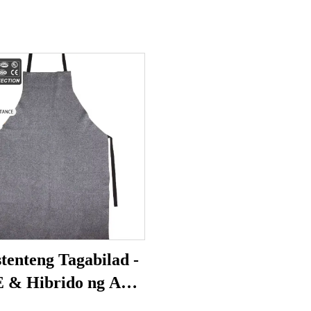
stenteng Tagabilad -
 & Hibrido ng Ahas
 sa Slaughterhouse,