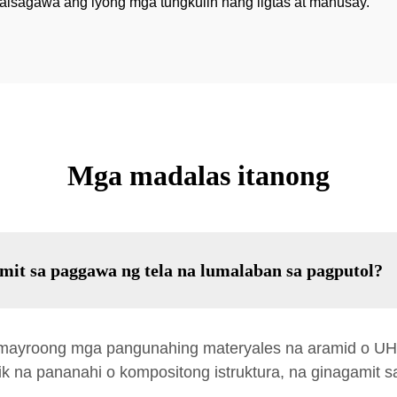
aisagawa ang iyong mga tungkulin nang ligtas at mahusay.
Mga madalas itanong
it sa paggawa ng tela na lumalaban sa pagputol?
ay mayroong mga pangunahing materyales na aramid o 
ik na pananahi o kompositong istruktura, na ginagamit 