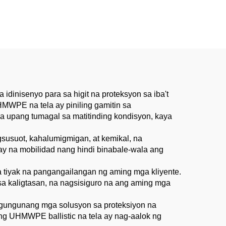
dinisenyo para sa higit na proteksyon sa iba't
HMWPE na tela ay piniling gamitin sa
a upang tumagal sa matitinding kondisyon, kaya
susuot, kahalumigmigan, at kemikal, na
ay na mobilidad nang hindi binabale-wala ang
 tiyak na pangangailangan ng aming mga kliyente.
a kaligtasan, na nagsisiguro na ang aming mga
angungunang mga solusyon sa proteksiyon na
ing UHMWPE ballistic na tela ay nag-aalok ng