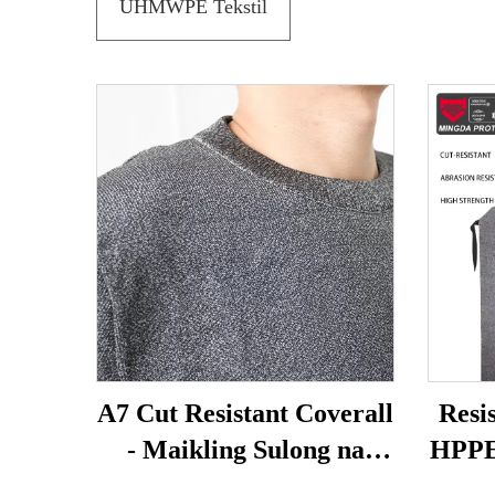
UHMWPE Tekstil
A7 Cut Resistant Coverall
Resi
- Maikling Sulong na
HPPE
Anti-Stab & Bite Proof
para