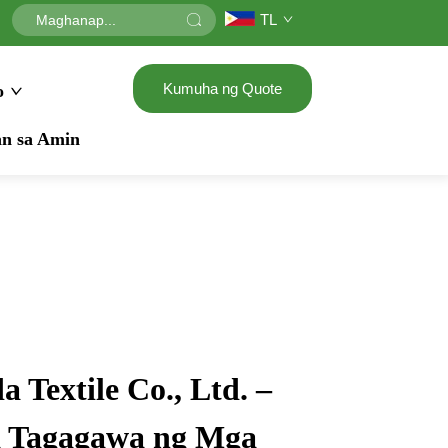
TL
Kumuha ng Quote
o
n sa Amin
 Textile Co., Ltd. –
a Tagagawa ng Mga