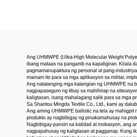
Suit para sa mga Security
Pags
& Correctional Officer
Kom
Ang UHMWPE (Ultra-High Molecular Weight Polyethy
ibang mataas na panganib na kapaligiran. Kilala d
pagmamanupaktura ng personal at pang-industriyan
mainam ito para sa mga aplikasyon sa militar, imp
Ang natatanging mga katangian ng UHMWPE na bali
nagpapaseguro ng tibay sa mahihirap na sitwasyon
kaligtasan, isang mahalagang salik para sa mga p
Sa Shantou Mingda Textile Co., Ltd., kami ay dal
Ang aming UHMWPE ballistic na tela ay mahigpit 
produkto ay nagbibigay ng pinakamahusay na prot
Nagbibigay-pansin sa kalidad at inobasyon, ang 
nagpapahusay ng kaligtasan at pagganap. Kung ikaw