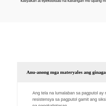
katiyakan at epektibidad na kailangan mo upang m
Anu-anong mga materyales ang ginagam
Ang tela na lumalaban sa pagputol 
resistensya sa pagputol gamit ang siks
na pangkaligtasan.