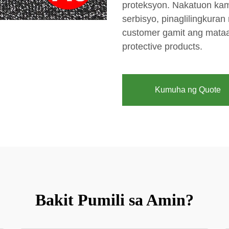
proteksyon. Nakatuon kam
serbisyo, pinaglilingkur
customer gamit ang mataa
protective products.
Kumuha ng Quote
Bakit Pumili sa Amin?