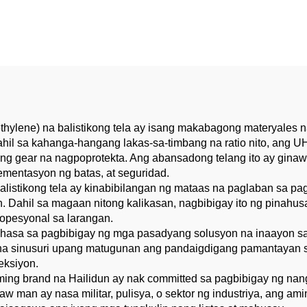
isiyasat ng Plapla,
ersyal na PPE ng
Kitchen
lene) na balistikong tela ay isang makabagong materyales na i
ahil sa kahanga-hangang lakas-sa-timbang na ratio nito, ang U
g gear na nagpoprotekta. Ang abansadong telang ito ay ginaw
lementasyon ng batas, at seguridad.
stikong tela ay kinabibilangan ng mataas na paglaban sa pag
. Dahil sa magaan nitong kalikasan, nagbibigay ito ng pinahus
ropesyonal sa larangan.
ubhasa sa pagbibigay ng mga pasadyang solusyon na inaayon sa
na sinusuri upang matugunan ang pandaigdigang pamantayan s
eksiyon.
aming brand na Hailidun ay nak committed sa pagbibigay ng n
 man ay nasa militar, pulisya, o sektor ng industriya, ang am