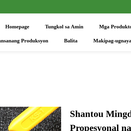
Homepage
Tungkol sa Amin
Mga Produkt
nsanang Produksyon
Balita
Makipag-ugnaya
Shantou Mingda
Propesyonal n