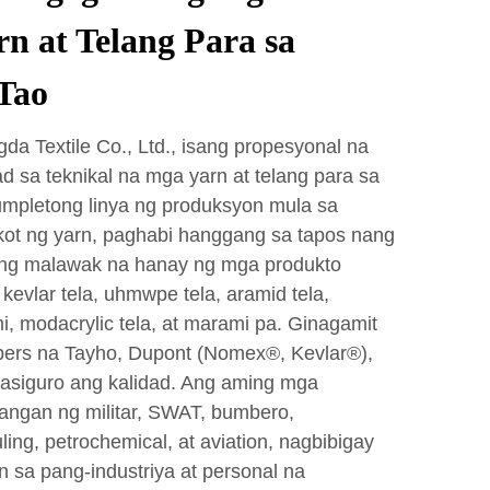
rn at Telang Para sa
Tao
a Textile Co., Ltd., isang propesyonal na
 sa teknikal na mga yarn at telang para sa
umpletong linya ng produksyon mula sa
ikot ng yarn, paghabi hanggang sa tapos nang
ang malawak na hanay ng mga produkto
kevlar tela, uhmwpe tela, aramid tela,
 modacrylic tela, at marami pa. Ginagamit
ibers na Tayho, Dupont (Nomex®, Kevlar®),
masiguro ang kalidad. Ang aming mga
rangan ng militar, SWAT, bumbero,
ing, petrochemical, at aviation, nagbibigay
 sa pang-industriya at personal na