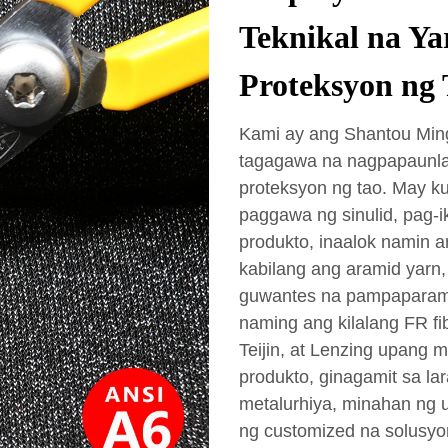
Teknikal na Ya
Proteksyon ng 
Kami ay ang Shantou Mingd
tagagawa na nagpapaunlad
proteksyon ng tao. May k
paggawa ng sinulid, pag-
produkto, inaalok namin 
kabilang ang aramid yarn, 
guwantes na pampaparami,
naming ang kilalang FR f
Teijin, at Lenzing upang 
produkto, ginagamit sa la
metalurhiya, minahan ng ul
ng customized na solusyon