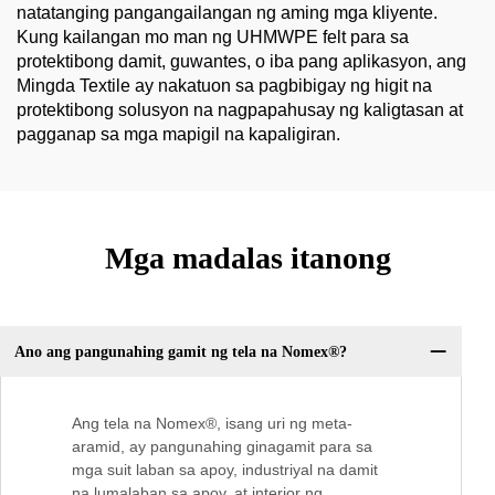
natatanging pangangailangan ng aming mga kliyente.
Kung kailangan mo man ng UHMWPE felt para sa
protektibong damit, guwantes, o iba pang aplikasyon, ang
Mingda Textile ay nakatuon sa pagbibigay ng higit na
protektibong solusyon na nagpapahusay ng kaligtasan at
pagganap sa mga mapigil na kapaligiran.
Mga madalas itanong
Ano ang pangunahing gamit ng tela na Nomex®?
Ang tela na Nomex®, isang uri ng meta-
aramid, ay pangunahing ginagamit para sa
mga suit laban sa apoy, industriyal na damit
na lumalaban sa apoy, at interior ng