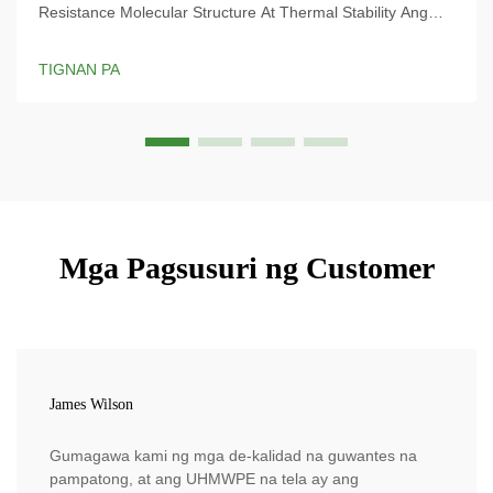
Resistance Molecular Structure At Thermal Stability Ang
natatanging paraan ng paggawa ng aramid yarn ay
nagbibigay dito ng kamangha-manghang lakas kapag hinila
TIGNAN PA
at nananatiling matatag kahit sa sobrang init, kaya ito ay
nangingibabaw bilang isang materyales na talagang...
Mga Pagsusuri ng Customer
James Wilson
Gumagawa kami ng mga de-kalidad na guwantes na
pampatong, at ang UHMWPE na tela ay ang