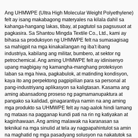
Ang UHMWPE (Ultra High Molecular Weight Polyethylene)
felt ay isang makabagong materyales na kilala dahil sa
kahanga-hangang lakas, tibay, at pagtutol sa pagsusuot at
pagkasira. Sa Shantou Mingda Textile Co., Ltd., kami ay
bihasa sa produksyon ng UHMWPE felt na sumasagisag
sa mahigpit na mga kinakailangan ng iba't ibang
industriya, kabilang ang militar, bumbero, at sektor ng
petrochemical. Ang aming UHMWPE felt ay idinisenyo
upang magbigay ng kamangha-manghang proteksyon
laban sa mga hiwa, pagkabulok, at matinding kondisyon,
kaya ito ang perpektong pagpipilian para sa personal at
pang-industriyang aplikasyon sa kaligtasan. Kasama ang
aming abansadong proseso ng pagmamanupaktura at
pangako sa kalidad, ginagarantiya namin na ang aming
mga produkto sa UHMWPE felt ay nag-aalok hindi lamang
ng mataas na pagganap kundi pati na rin ng katiyakan at
kaginhawaan. Ang aming malawak na karanasan sa
teknikal na mga sinulid at tela ay nagpapahintulot sa amin
na maghatid ng mga pasadyang solusyon na nakatutok sa