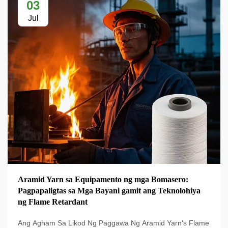
03
Jul
Aramid Yarn sa Equipamento ng mga Bomasero:
Pagpapaligtas sa Mga Bayani gamit ang Teknolohiya
ng Flame Retardant
Ang Agham Sa Likod Ng Paggawa Ng Aramid Yarn's Flame