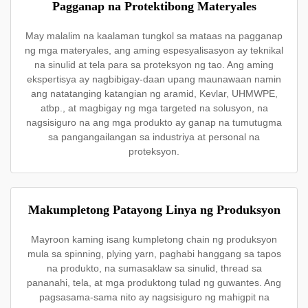
Pagganap na Protektibong Materyales
May malalim na kaalaman tungkol sa mataas na pagganap
ng mga materyales, ang aming espesyalisasyon ay teknikal
na sinulid at tela para sa proteksyon ng tao. Ang aming
ekspertisya ay nagbibigay-daan upang maunawaan namin
ang natatanging katangian ng aramid, Kevlar, UHMWPE,
atbp., at magbigay ng mga targeted na solusyon, na
nagsisiguro na ang mga produkto ay ganap na tumutugma
sa pangangailangan sa industriya at personal na
proteksyon.
Makumpletong Patayong Linya ng Produksyon
Mayroon kaming isang kumpletong chain ng produksyon
mula sa spinning, plying yarn, paghabi hanggang sa tapos
na produkto, na sumasaklaw sa sinulid, thread sa
pananahi, tela, at mga produktong tulad ng guwantes. Ang
pagsasama-sama nito ay nagsisiguro ng mahigpit na