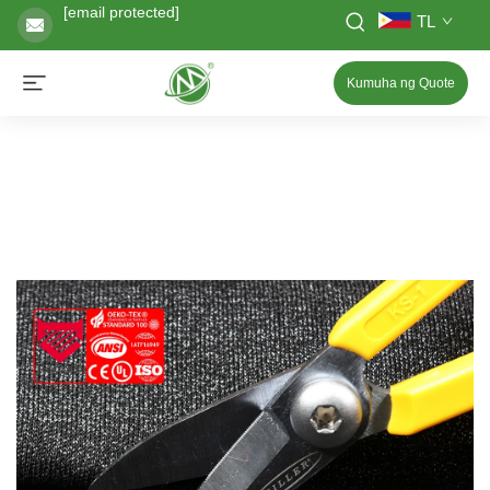
[email protected]
TL
Kumuha ng Quote