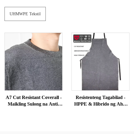
UHMWPE Tekstil
A7 Cut Resistant Coverall -
Resistenteng Tagabilad -
Maikling Sulong na Anti-
HPPE & Hibrido ng Ahas
Stab & Bite Proof Suit para
para sa Slaughterhouse,
sa mga Security &
Pagsisiyasat ng Plapla,
Correctional Officer
Komersyal na PPE ng
Kitchen