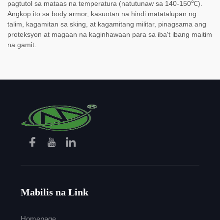
pagtutol sa mataas na temperatura (natutunaw sa 140-150℃).
Angkop ito sa body armor, kasuotan na hindi matatalupan ng
talim, kagamitan sa sking, at kagamitang militar, pinagsama ang
proteksyon at magaan na kaginhawaan para sa iba't ibang maitim
na gamit.
Mabilis na Link
Homepage