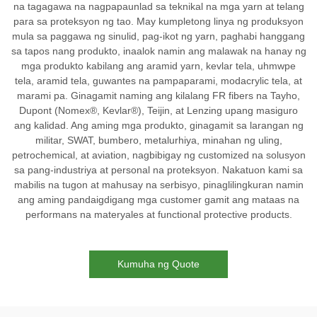
na tagagawa na nagpapaunlad sa teknikal na mga yarn at telang
para sa proteksyon ng tao. May kumpletong linya ng produksyon
mula sa paggawa ng sinulid, pag-ikot ng yarn, paghabi hanggang
sa tapos nang produkto, inaalok namin ang malawak na hanay ng
mga produkto kabilang ang aramid yarn, kevlar tela, uhmwpe
tela, aramid tela, guwantes na pampaparami, modacrylic tela, at
marami pa. Ginagamit naming ang kilalang FR fibers na Tayho,
Dupont (Nomex®, Kevlar®), Teijin, at Lenzing upang masiguro
ang kalidad. Ang aming mga produkto, ginagamit sa larangan ng
militar, SWAT, bumbero, metalurhiya, minahan ng uling,
petrochemical, at aviation, nagbibigay ng customized na solusyon
sa pang-industriya at personal na proteksyon. Nakatuon kami sa
mabilis na tugon at mahusay na serbisyo, pinaglilingkuran namin
ang aming pandaigdigang mga customer gamit ang mataas na
performans na materyales at functional protective products.
Kumuha ng Quote