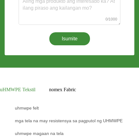
0/1000
Isumite
uHMWPE Tekstil
nomex Fabric
uhmwpe felt
mga tela na may resistensya sa pagputol ng UHMWPE
uhmwpe magaan na tela