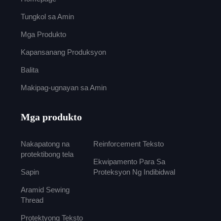
Tungkol sa Amin
Mga Produkto
Kapansanang Produksyon
Balita
Makipag-ugnayan sa Amin
Mga produkto
Nakapatong na
Reinforcement Teksto
protektibong tela
Ekwipamento Para Sa
Sapin
Proteksyon Ng Indibidwal
Aramid Sewing
Thread
Protektyong Teksto