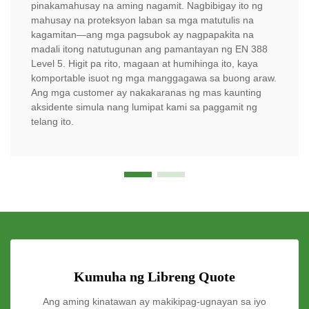
pinakamahusay na aming nagamit. Nagbibigay ito ng
mahusay na proteksyon laban sa mga matutulis na
kagamitan—ang mga pagsubok ay nagpapakita na
madali itong natutugunan ang pamantayan ng EN 388
Level 5. Higit pa rito, magaan at humihinga ito, kaya
komportable isuot ng mga manggagawa sa buong araw.
Ang mga customer ay nakakaranas ng mas kaunting
aksidente simula nang lumipat kami sa paggamit ng
telang ito.
Kumuha ng Libreng Quote
Ang aming kinatawan ay makikipag-ugnayan sa iyo