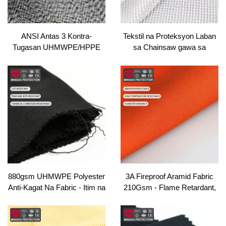
ANSI Antas 3 Kontra-
Tekstil na Proteksyon Laban
Tugasan UHMWPE/HPPE
sa Chainsaw gawa sa
340gsm Knit Fabric - Liner ng
UHMWPE/HPPE – Anti-Cut,
Trabaho, Pagsusuring ng
Materyales para sa
Bag, OEKO-TEX Certified
Seguridad para sa Chainsaw
PPE & Buhos
880gsm UHMWPE Polyester
3A Fireproof Aramid Fabric
Anti-Kagat Na Fabric - Itim na
210Gsm - Flame Retardant,
Naka-coat Twill Para Sa
Heat Resistant Material para
Paggamot Ng Mga Asong
sa PPE Clothing & Industrial
Pilow, Bagage & Bulaklak Sa
Workwear