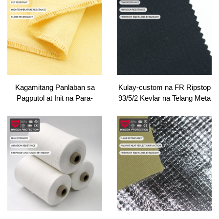
Bahay
Kagamitang Panlaban sa
Kulay-custom na FR Ripstop
Pagputol at Init na Para-
93/5/2 Kevlar na Telang Meta
Aramid na Kevlar® na may
Aramid/Para-
timbang na 220gsm |
Aramid/Antistatic na
Pinagkabit-kabit na tela na
Pinaghalo para sa Kasuotan
may istilo ng twill at
ng Bombero
sertipikado ng OEKO-TEX
para sa kasuotan ng mga
bombero, protektibong
guwantes, at industriyal na
kasuotan sa trabaho