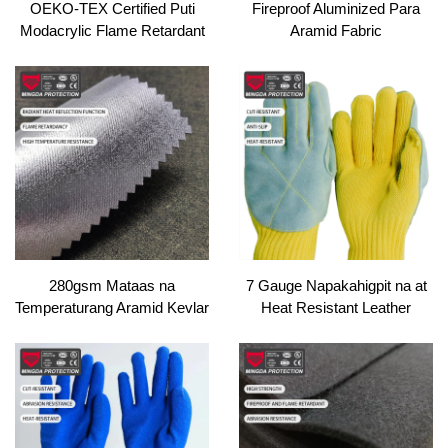
OEKO-TEX Certified Puti
Fireproof Aluminized Para
Modacrylic Flame Retardant
Aramid Fabric
Yarn | Bumbong Blend na
Ring Spun para sa Pagsew &
PPE Damit
280gsm Mataas na
7 Gauge Napakahigpit na at
Temperaturang Aramid Kevlar
Heat Resistant Leather
Tela na Pampapaso na Pre-
Sewing Safety Gloves Anti-
Oxidized Fiber na May Balat
Cut Pagpapakita ng
na Aluminyo, Hinabing Twill
Pagbubukod A3
Fabric