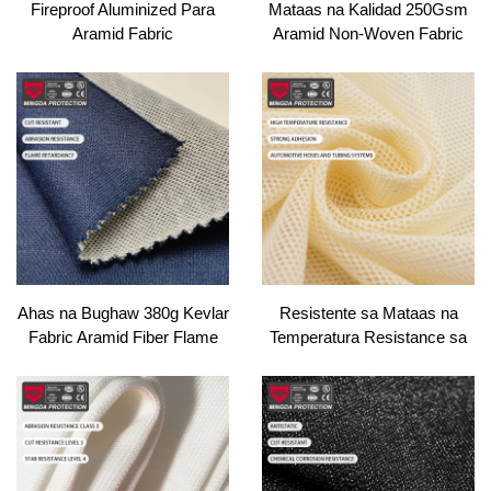
Fireproof Aluminized Para
Mataas na Kalidad 250Gsm
Aramid Fabric
Aramid Non-Woven Fabric
Malambot at Nagdidilat na
Materyales Pang-operasyon
ng Pagbubuhos Patuloy na
Protective Apparel
Manufacturing Bags Lining
Ahas na Bughaw 380g Kevlar
Resistente sa Mataas na
Fabric Aramid Fiber Flame
Temperatura Resistance sa
Retardant Twill Knitting
Pagpapakita Kevlar Fabric
Firefighting Car Protective
Mahusay na Pagdikit
Workwear Fireproof Garment
Siklohestrin Tubo Knitted
Meta Aramid Fabric