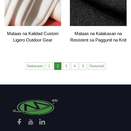
Mataas na Kalidad Custom
Mataas na Kalakasan na
Ligero Outdoor Gear
Resistent sa Paggunit na Knit
Protektibong Mga Sukat
Fabric - HPPE UHMWPE,
Babae Durable Fabric Gawa
Ideal para sa Protective
High-Strength UHMWPE
Clothing, Work Shirts &
Knitting Pattern
Linings | Direct sa Fabrika
Nakaraan
1
2
3
4
5
Susunod