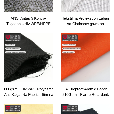
ANSI Antas 3 Kontra-
Tekstil na Proteksyon Laban
Tugasan UHMWPE/HPPE
sa Chainsaw gawa sa
340gsm Knit Fabric - Liner ng
UHMWPE/HPPE – Anti-Cut,
Trabaho, Pagsusuring ng
Materyales para sa
Bag, OEKO-TEX Certified
Seguridad para sa Chainsaw
PPE & Buhos
880gsm UHMWPE Polyester
3A Fireproof Aramid Fabric
Anti-Kagat Na Fabric - Itim na
210Gsm - Flame Retardant,
Naka-coat Twill Para Sa
Heat Resistant Material para
Paggamot Ng Mga Asong
sa PPE Clothing & Industrial
Pilow, Bagage & Bulaklak Sa
Workwear