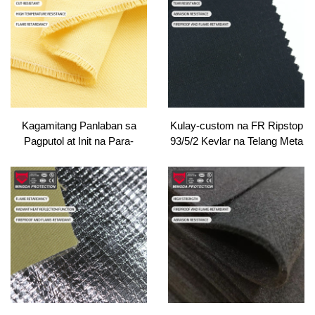
Bahay
Kagamitang Panlaban sa
Kulay-custom na FR Ripstop
Pagputol at Init na Para-
93/5/2 Kevlar na Telang Meta
Aramid na Kevlar® na may
Aramid/Para-
timbang na 220gsm |
Aramid/Antistatic na
Pinagkabit-kabit na tela na
Pinaghalo para sa Kasuotan
may istilo ng twill at
ng Bombero
sertipikado ng OEKO-TEX
para sa kasuotan ng mga
bombero, protektibong
guwantes, at industriyal na
kasuotan sa trabaho