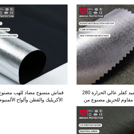
نسيج أراميد كفلر عالي الحرارة 280
قماش منسوج مضاد للهب مصنوع
رام/م² مقاوم للحريق مصنوع من
الأكريليك والقطن وألواح الألمنيوم
َسَّبَة مسبقاً ومطلي بطبقة
تصميم النسج المائل ونمط مقاو
نيوم منسوج بنمط الساتان
للتمزق مضاد للحرائق لملابس الل