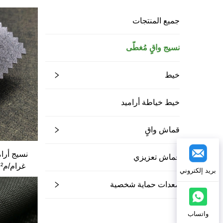
جميع المنتجات
نسيج واقٍ مُغطّى
خيط
خيط خياطة أراميد
قماش واقٍ
قماش تعزيزي
غ
بريد إلكتروني
ألياف مُك
معدات حماية شخصية
من الألم
واتساب