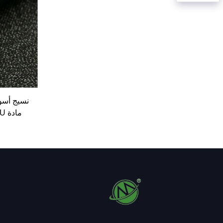
نسيج أسو
قفازات 