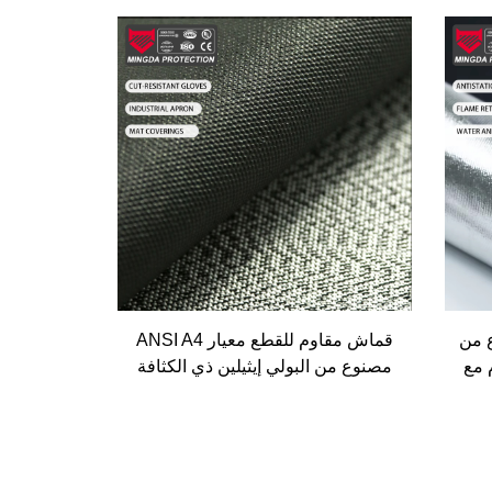
 من
قماش مقاوم للقطع معيار ANSI A4
 مع
مصنوع من البولي إيثيلين ذي الكثافة
م
الفائقة (UHMWPE) مع طبقة سوداء
حام
من TPU مقاومة للقطع والثقب،
مثالية لصناعة الأكياس والقفازات
والملابس المقاومة للقطع والثقب،