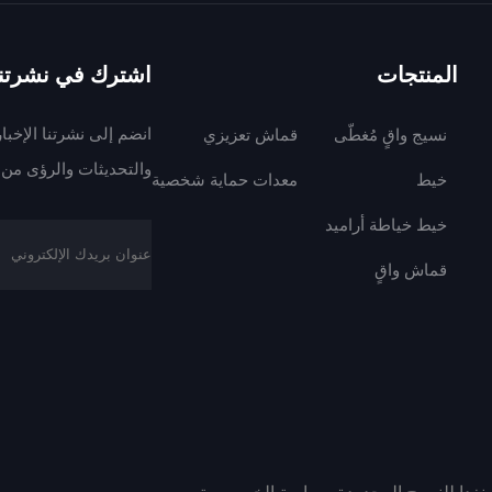
المنتجات
اشترك في نشرتنا 
انضم إلى نشرتنا الإخبا
نسيج واقٍ مُغطّى
قماش تعزيزي
والتحديثات والرؤى من 
خيط
معدات حماية شخصية
خيط خياطة أراميد
قماش واقٍ