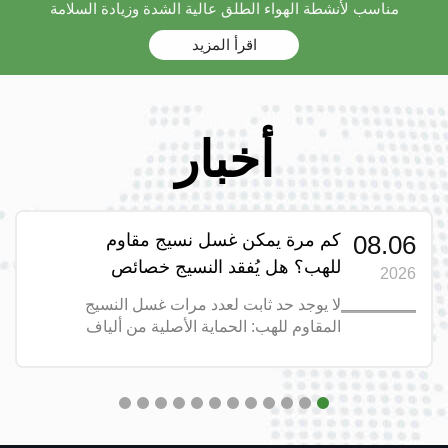
مناسب لأنشطة الهواء الطلق عالية الشدة وزيادة السلامة
اقرأ المزيد
أخبار
08.06
كم مرة يمكن غسل نسيج مقاوم
للهب؟ هل يُفقد النسيج خصائص
2026
الحماية من الحرائق عند الغسل؟
لا يوجد حد ثابت لعدد مرات غسل النسيج
المقاوم للهب: الحماية الأصلية من ألياف
الأراميد والموداكريلك تدوم لأكثر من ٥٠
غسولة؛ أما القطن المُعالَج مقاومًا للهب
فيدوم فقط ١٢–١٦ شهرًا. دليل الغسل
الكامل داخل النص.