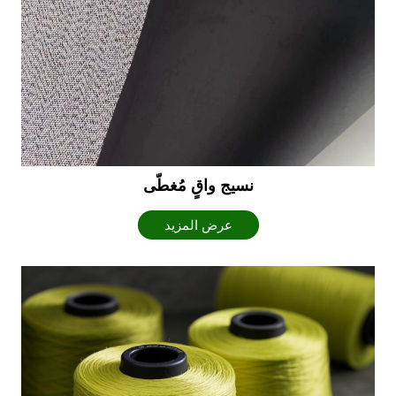
نسيج واقٍ مُغطّى
عرض المزيد