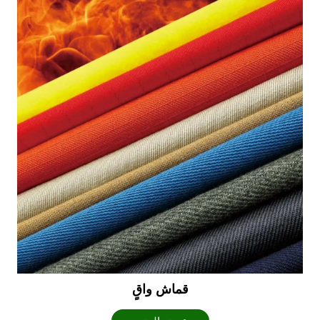
قماش واقٍ