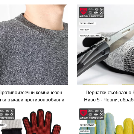
Противоизсечни комбинезон -
Перчатки съобразно 
тки ръкави противопробивни
Ниво 5 - Черни, обраб
 противозубни костюми за
нитрил, HPPE работни 
сигурносни и корекционни
висока декситерно
офицери
противопукнатост за 