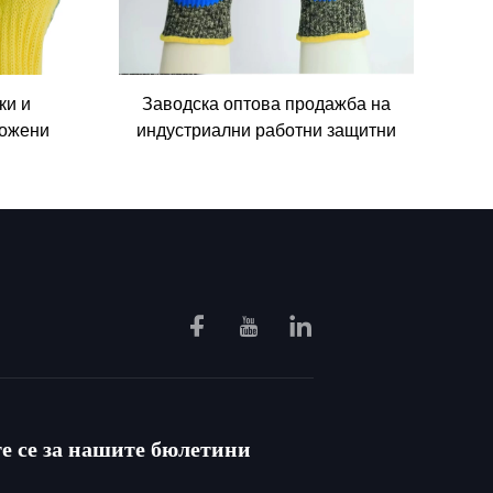
ки и
Заводска оптова продажба на
кожени
индустриални работни защитни
ки с
ръкавици от полиестер,
 клас A3
стъклено влакно, желязна мрежа
и арамид с функция за защита
срещу пресичане (55г)
е се за нашите бюлетини