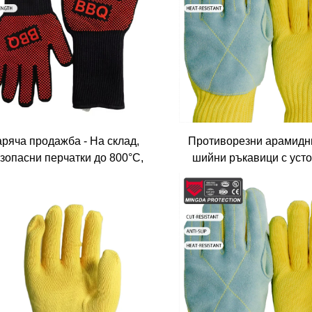
аряча продажба - На склад,
Противорезни арамидн
зопасни перчатки до 800°C,
шийни ръкавици с уст
устойчиви към високите
към пламене, рез и т
температури, огнеупорни
иликонови перчатки за ББК,
ховка, микровълнова печка