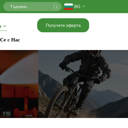
BG
Получете оферта
и
Се с Нас