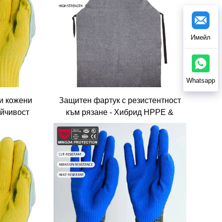
Имейл
Whatsapp
и кожени
Защитен фартук с резистентност
ойчивост
към рязане - Хибрид HPPE &
оплина
Неръжавеща стомана за
бойници, рязане на листова
метал, СИЗ в комерсиални кухни