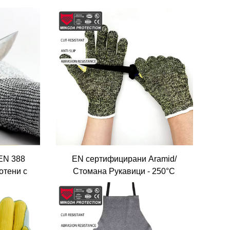
EN 388
EN сертифицирани Aramid/
отени с
Стомана Рукавици - 250°C
перчатки,
Топлина & Удар устойчивост за
ст и
сваряване/Нефт Газ, Kevlar
механици
Волокна & Дръжка Композит