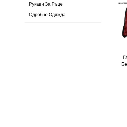
Рукави За Ръце
Одробно Одяжда
Г
Бе
с
ду