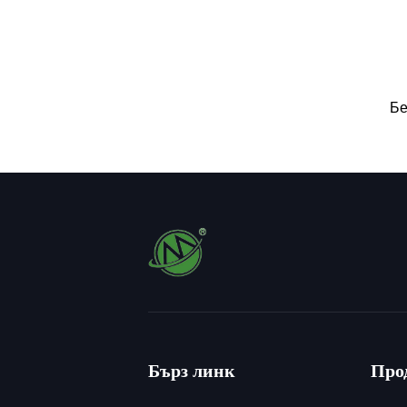
Бе
Ог
Т
Бърз линк
Про