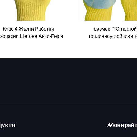
Клас 4 Жълти Работни
размер 7 Огнестой
зопасни Щетове Анти-Рез и
топлинноустойчиви 
нестойки Резостойки Аramid
шивачески перчат
оплоизолираща Защита на
противокъсала защита
Ръце
дукти
Абонирайт