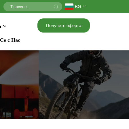
BG
Получете оферта
и
Се с Нас