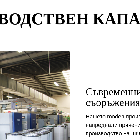
ВОДСТВЕН КАП
Съвременни
съоръжени
Нашето moden произ
напреднали прячени
производство на шив