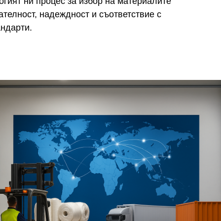
огият ни процес за избор на материалите
телност, надеждност и съответствие с
ндарти.