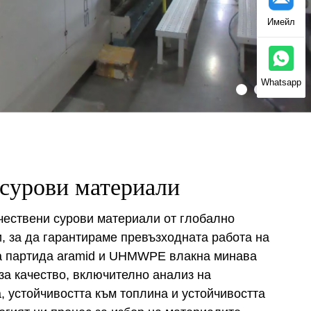
Имейл
Whatsapp
 сурови материали
чествени сурови материали от глобално
, за да гарантираме превъзходната работа на
ка партида aramid и UHMWPE влакна минава
 за качество, включително анализ на
, устойчивостта към топлина и устойчивостта