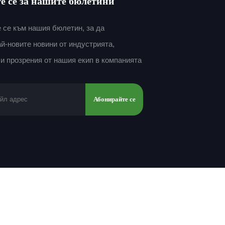
е се за нашите бюлетини
 се към нашия бюлетин, за да
й-новите новини от индустрията,
и прозрения от нашия екип в компанията
Абонирайте се
Превъртете към началото