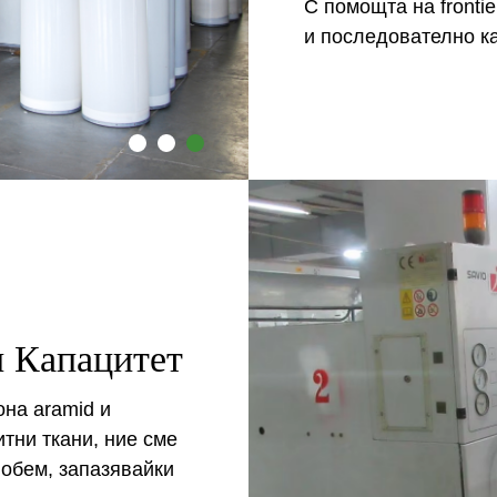
С помощта на fronti
и последователно ка
 Капацитет
она аramid и
тни ткани, ние сме
 обем, запазявайки