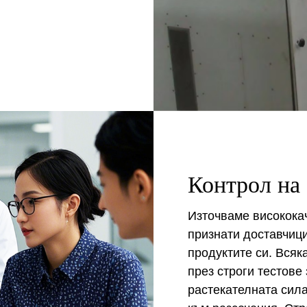
Контрол на
Източваме високока
признати доставчици
продуктите си. Вся
през строги тестове
растекателната сила