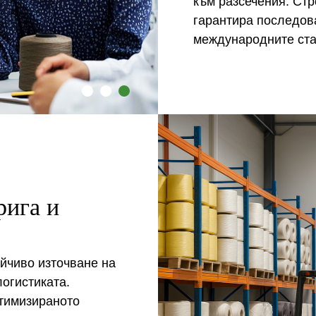
към разсечения. Стр
гарантира последова
международните ста
рига и
йчиво източване на
огистиката.
тимизираното