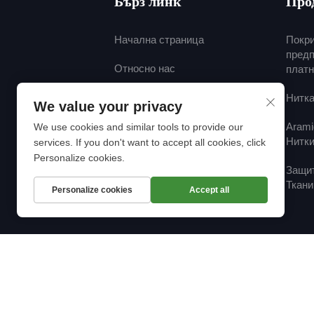
Бърз линк
Про
Начална страница
Покр
пред
Относно нас
плат
Продукти
Нитк
We value your privacy
Производствена
Аram
We use cookies and similar tools to provide our
Капацитет
Нитк
services. If you don't want to accept all cookies, click
Personalize cookies.
Новини
Защи
Ткани
Personalize cookies
Accept all
Свържете Се с Нас
Права на автора © 2025 от Шантоу Ми