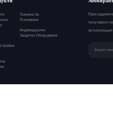
дукти
Абонирайт
Присъединете
ито
Тканина За
пазно
Усиливане
получавате на
но
Индивидуално
актуализации 
а
Защитно Оборудване
id Шейни
и
тна
на
нда Тексайл Ко., Лтд.
Политика за поверителност