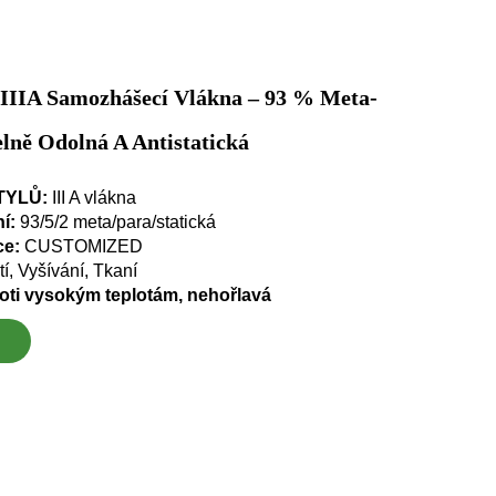
IIIA Samozhášecí Vlákna – 93 % Meta-
lně Odolná A Antistatická
TYLŮ:
III A vlákna
ní:
93/5/2 meta/para/statická
ce:
CUSTOMIZED
tí, Vyšívání, Tkaní
oti vysokým teplotám, nehořlavá