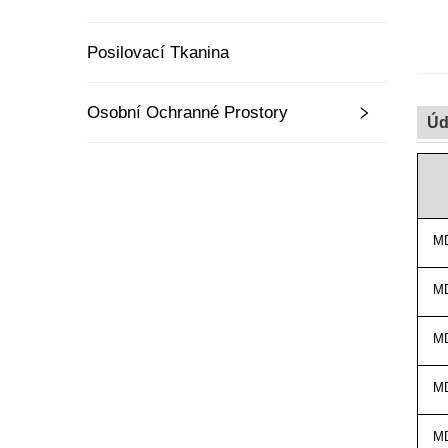
Posilovací Tkanina
Osobní Ochranné Prostory
Úd
MD
MD
MD
MD
MD