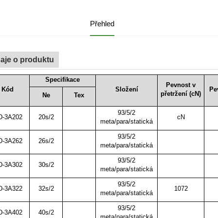
Přehled
aje o produktu
Specifikace
Pevnost v
Kód
Složení
Pe
přetržení (cN)
Ne
Tex
93/5/2
-3A202
20s/2
cN
meta/para/statická
93/5/2
-3A262
26s/2
meta/para/statická
93/5/2
-3A302
30s/2
meta/para/statická
93/5/2
-3A322
32s/2
1072
meta/para/statická
93/5/2
-3A402
40s/2
meta/para/statická