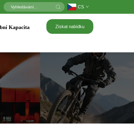
CS
Získat nabídku
bní Kapacita