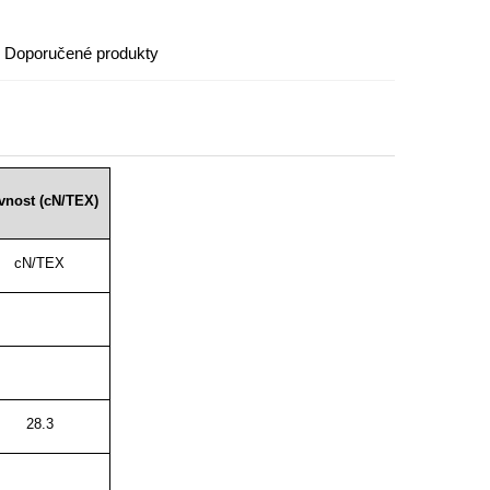
Doporučené produkty
vnost (cN/TEX)
cN/TEX
28.3