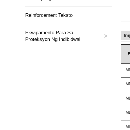
Reinforcement Teksto
Ekwipamento Para Sa
Im
Proteksyon Ng Indibidwal
K
MD
MD
MD
MD
MD