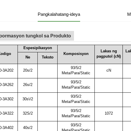
Pangkalahatang-ideya
M
pormasyon tungkol sa Produkto
Espesipikasyon
Lakas ng
Lak
odigo
Komposisyon
pagputol (cN)
Ne
Teksto
93/5/2
-3A202
20s/2
cN
Meta/Para/Static
93/5/2
-3A262
26s/2
Meta/Para/Static
93/5/2
-3A302
30s\/2
Meta/Para/Static
93/5/2
-3A322
32S/2
1072
Meta/Para/Static
93/5/2
-3A402
40s/2
Meta/Para/Static