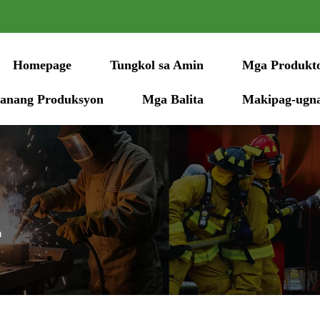
Homepage
Tungkol sa Amin
Mga Produkt
anang Produksyon
Mga Balita
Makipag-ugn
n