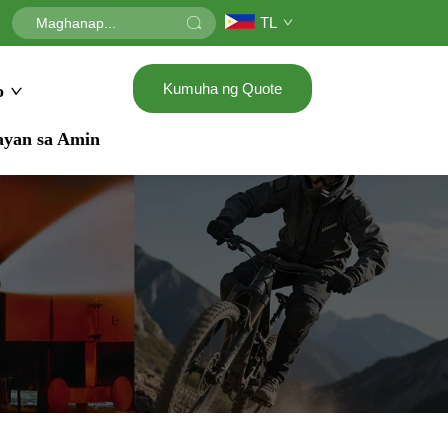
TL
Kumuha ng Quote
o
ayan sa Amin