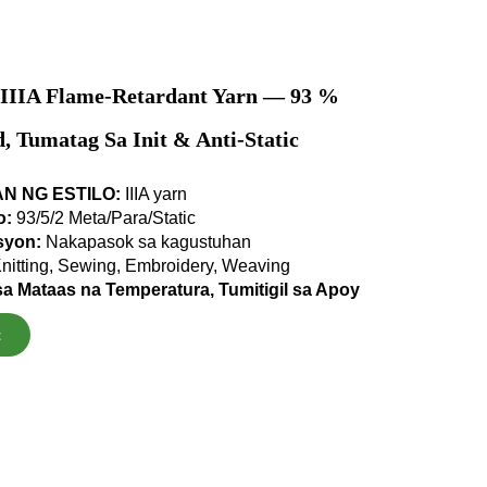
 IIIA Flame-Retardant Yarn — 93 %
 Tumatag Sa Init & Anti-Static
N NG ESTILO:
IIIA yarn
o:
93/5/2 Meta/Para/Static
syon:
Nakapasok sa kagustuhan
nitting, Sewing, Embroidery, Weaving
a Mataas na Temperatura, Tumitigil sa Apoy
t