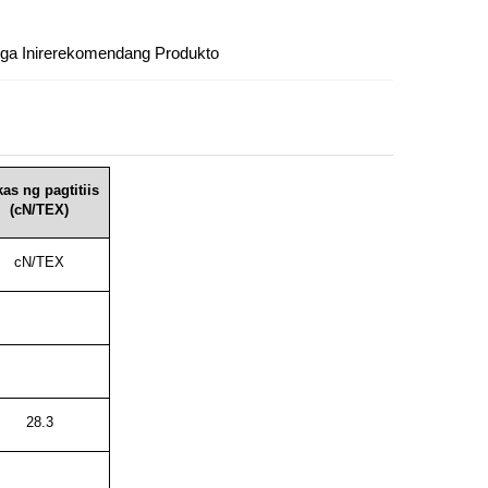
ga Inirerekomendang Produkto
as ng pagtitiis
(cN/TEX)
cN/TEX
28.3