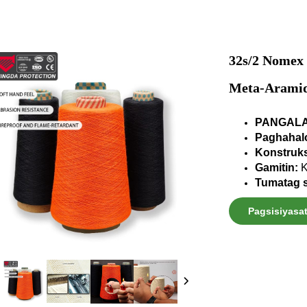
32s/2 Nomex
Meta-Aramid,
PANGALA
Paghahal
Konstruk
Gamitin:
K
Tumatag s
Pagsisiyasa