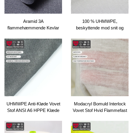
Aramid 3A
100 % UHMWPE,
flammehæmmende Kevlar
beskyttende mod snit og
stof marinenblåt antistatisk
vandafvisende vævet stof til
Nomex Aramid stof
rygsæksfodring, HPPE
materiale med høj
modstands­kraft mod snit
UHMWPE Anti-Kløde Vovet
Modacryl Bomuld Interlock
Stof ANSI A6 HPPE Klæde
Vovet Stof Hvid Flammefast
med Rivningsbeskyttelse UV-
Arbejdsklæde Stof
Bestandigt Triningsbestandigt
PE til Lining