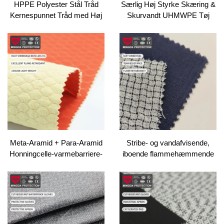
HPPE Polyester Stål Tråd
Særlig Høj Styrke Skæring &
Kernespunnet Tråd med Høj
Skurvandt UHMWPE Tøj
Standhaftighed til Strikning
ANSI A9 Skæring til
Syning & Håndstrikning Fyldt
Beskyttelsesbeklædning
Ring Spunnet Teknik
Meta-Aramid + Para-Aramid
Stribe- og vandafvisende,
Honningcelle-varmebarriere-
iboende flammehæmmende
væv 230 g/m² |
Nomex-stof, Kevlar,
antistatisk beskyttende
aramidstof, interlock, ripstop