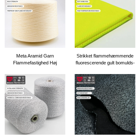
Grossistforsyning
Meta Aramid Garn
Strikket flammehæmmende
Flammefastighed Høj
fluorescerende gult bomulds-
Temperatur Retardant til
modakryl stof
Knittering Veving Høj Styrke
Teknisk Garn