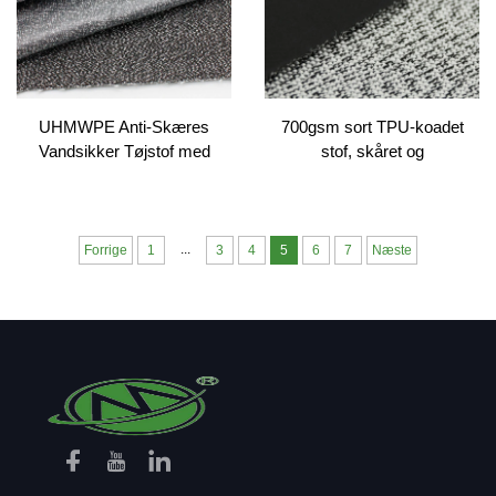
UHMWPE Anti-Skæres
700gsm sort TPU-koadet
Vandsikker Tøjstof med
stof, skåret og
Bagsidefilm til Arbejdsklæder
punktureresistent, EN388-
& Tasjer
kompatibel, til tasker, tøj,
hundebrug
...
Forrige
1
3
4
5
6
7
Næste