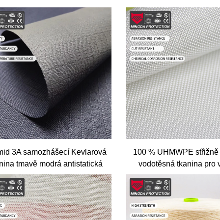
mid 3A samozhášecí Kevlarová
100 % UHMWPE střižně 
nina tmavě modrá antistatická
vodotěsná tkanina pro 
Nomex aramidová tkanina
batohu, řezuvzdorný m
HPPE