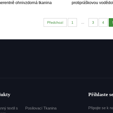
herentně ohnivzdorná tkanina
protipráškovou voděd
Nomex, Kevlar, antistatická
vrstvou pro pracovní 
chranná aramidová tkanina,
batohy
tenina s uzávěrem proti trhání
...
Předchozí
1
3
4
dukty
Přihlaste s
Připojte se k 
ný textil s
Posilovací Tkanina