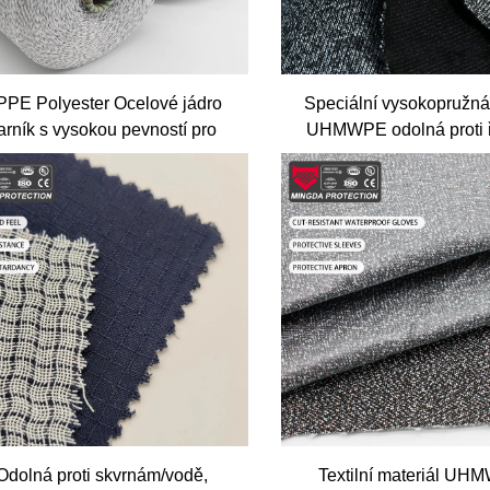
PE Polyester Ocelové jádro
Speciální vysokopružná
arník s vysokou pevností pro
UHMWPE odolná proti ř
výšivku, šití a ruční výšivku
škrábání podle normy AN
arvené Ring Spun Techniky
ochranné obleče
Odolná proti skvrnám/vodě,
Textilní materiál UH