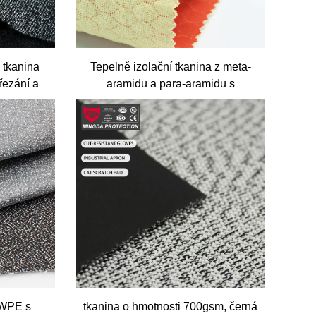
 tkanina
Tepelně izolační tkanina z meta-
ezání a
aramidu a para-aramidu s
SI A9 pro
medovým útvarem 230 g/m² |
ní
MWPE s
tkanina o hmotnosti 700gsm, černá