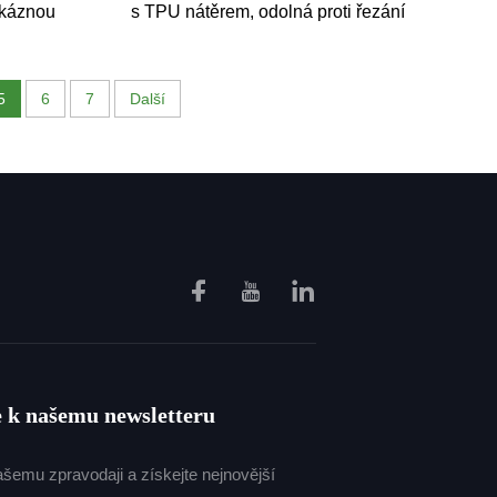
okáznou
s TPU nátěrem, odolná proti řezání
oděvy a
a probodávání, EN388 schvaluje,
pro batohy, oděvy, použití u zvířat
5
6
7
Další
e k našemu newsletteru
našemu zpravodaji a získejte nejnovější