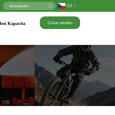
CS
Získat nabídku
bní Kapacita