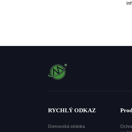
in
o
ple
RYCHLÝ ODKAZ
Pro
Domovská stránka
Ochran