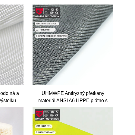
odolná a
UHMWPE Antirýzný přetkaný
výstelku
materiál ANSI A6 HPPE plátno s
ateriál
odolností proti trhání, odolné proti
UV paprskům, PE pro vnitřní výplň.
Velkoobchodní dodávka.