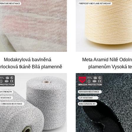
Modakrylová bavlněná
Meta Aramid Nítě Odolno
erlocková tkáně Bílá plamenně
plamenům Vysoká te
odolná práce.uniform tkáně
Retardant pro pletení
Vysoká síla Technick