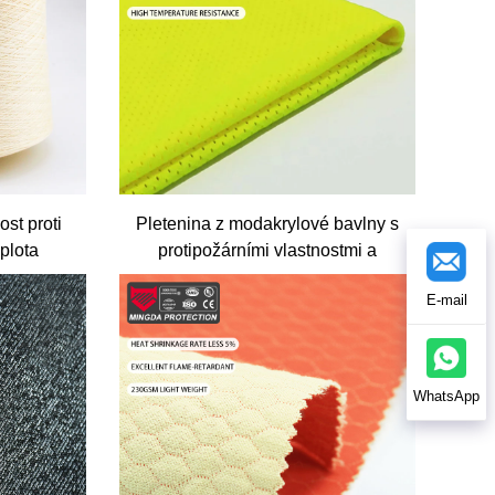
st proti
Pletenina z modakrylové bavlny s
plota
protipožárními vlastnostmi a
 Vavení
fluorescenčně žlutá
E-mail
é nítě
WhatsApp