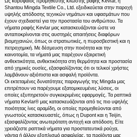
Ως κορυφαίος προμηθευτής κλωστής ραφής Kevlar, η
Shantou Mingda Textile Co., Ltd. εξειδικεύεται στην παροχή
υψηλής απόδοσης τεχνικών νημάτων και υφασμάτων που
έχουν σχεδιαστεί για την προστασία του ανθρώπου. Τα
νήματα ραφής Kevlar μας κατασκευάζονται ώστε να
ανταποκρίνονται στις αυστηρές απαιτήσεις διαφόρων
βιομηχανιών, όπως οι στρατιωτικές, η πυροσβεστική και η
πετροχημική. Με δέσμευση στην ποιότητα και την
καινοτομία, τα νήματά μας παρέχουν εξαιρετική
ανθεκτικότητα, ανθεκτικότητα στη θερμότητα και προστασία
από χημικές ουσίες, εξασφαλίζοντας ότι οι τελικοί χρήστες
λαμβάνουν αξιόπιστα και ασφαλή προϊόντα.
Οι εκτεταμένες δυνατότητες παραγωγής της Mingda μας
επιτρέπουν να παρέχουμε εξατομικευμένες λύσεις, οι
οποίες εξυπηρετούν συγκεκριμένες εφαρμογές. Τα ραπτικά
νήματα Kevlar® μας κατασκευάζονται από τις πιο υψηλής
ποιότητας ίνες αραμίδη, οι οποίες προμηθεύονται από
γνωστούς κατασκευαστές, όπως η Dupont και η Teijin,
εξασφαλίζοντας ανωτερότατη αντοχή και απόδοση. Είτε
χρειάζεστε ραπτικά νήματα για προστατευτικά ρούχα,
γάντια ή άλλον εξοπλισμό ασφαλείας, τα προϊόντα μας