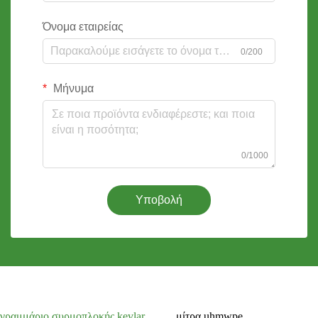
Όνομα εταιρείας
0/200
Μήνυμα
0/1000
Υποβολή
γραμμάριο συρμοπλοκής kevlar
μίτρα uhmwpe