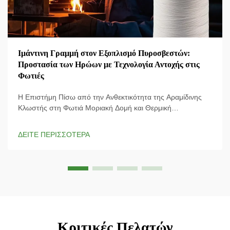
Ιμάντινη Γραμμή στον Εξοπλισμό Πυροσβεστών:
Προστασία των Ηρώων με Τεχνολογία Αντοχής στις
Φωτιές
Η Επιστήμη Πίσω από την Ανθεκτικότητα της Αραμίδινης
Κλωστής στη Φωτιά Μοριακή Δομή και Θερμική
Σταθερότητα Η ειδική δομή της αραμίδινης κλωστής της
προσδίδει εξαιρετική αντοχή σε εφελκυσμό και παραμένει
ΔΕΙΤΕ ΠΕΡΙΣΣΟΤΕΡΑ
σταθερή ακόμη και σε πολύ υψηλές θερμοκρασίες,
ξεχωρίζοντας ως υλικό που πραγματικά...
Κριτικές Πελατών