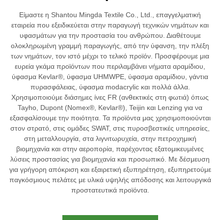
Είμαστε η Shantou Mingda Textile Co., Ltd., επαγγελματική
εταιρεία που εξειδικεύεται στην παραγωγή τεχνικών νημάτων και
υφασμάτων για την προστασία του ανθρώπου. Διαθέτουμε
ολοκληρωμένη γραμμή παραγωγής, από την ύφανση, την πλέξη
των νημάτων, τον ιστό μέχρι το τελικό προϊόν. Προσφέρουμε μια
ευρεία γκάμα προϊόντων που περιλαμβάνει νήματα αραμίδιου,
ύφασμα Kevlar®, ύφασμα UHMWPE, ύφασμα αραμίδιου, γάντια
πυρασφάλειας, ύφασμα modacrylic και πολλά άλλα.
Χρησιμοποιούμε διάσημες ίνες FR (ανθεκτικές στη φωτιά) όπως
Tayho, Dupont (Nomex®, Kevlar®), Teijin και Lenzing για να
εξασφαλίσουμε την ποιότητα. Τα προϊόντα μας χρησιμοποιούνται
στον στρατό, στις ομάδες SWAT, στις πυροσβεστικές υπηρεσίες,
στη μεταλλουργία, στα λιγνιτωρυχεία, στην πετροχημική
βιομηχανία και στην αεροπορία, παρέχοντας εξατομικευμένες
λύσεις προστασίας για βιομηχανία και προσωπικό. Με δέσμευση
για γρήγορη απόκριση και εξαιρετική εξυπηρέτηση, εξυπηρετούμε
παγκόσμιους πελάτες με υλικά υψηλής απόδοσης και λειτουργικά
προστατευτικά προϊόντα.