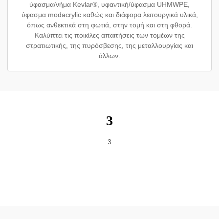
ύφασμα/νήμα Kevlar®, υφαντική/ύφασμα UHMWPE,
ύφασμα modacrylic καθώς και διάφορα λειτουργικά υλικά,
όπως ανθεκτικά στη φωτιά, στην τομή και στη φθορά.
Καλύπτει τις ποικίλες απαιτήσεις των τομέων της
στρατιωτικής, της πυρόσβεσης, της μεταλλουργίας και
άλλων.
3
3