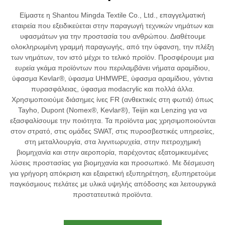
Είμαστε η Shantou Mingda Textile Co., Ltd., επαγγελματική
εταιρεία που εξειδικεύεται στην παραγωγή τεχνικών νημάτων και
υφασμάτων για την προστασία του ανθρώπου. Διαθέτουμε
ολοκληρωμένη γραμμή παραγωγής, από την ύφανση, την πλέξη
των νημάτων, τον ιστό μέχρι το τελικό προϊόν. Προσφέρουμε μια
ευρεία γκάμα προϊόντων που περιλαμβάνει νήματα αραμίδιου,
ύφασμα Kevlar®, ύφασμα UHMWPE, ύφασμα αραμίδιου, γάντια
πυρασφάλειας, ύφασμα modacrylic και πολλά άλλα.
Χρησιμοποιούμε διάσημες ίνες FR (ανθεκτικές στη φωτιά) όπως
Tayho, Dupont (Nomex®, Kevlar®), Teijin και Lenzing για να
εξασφαλίσουμε την ποιότητα. Τα προϊόντα μας χρησιμοποιούνται
στον στρατό, στις ομάδες SWAT, στις πυροσβεστικές υπηρεσίες,
στη μεταλλουργία, στα λιγνιτωρυχεία, στην πετροχημική
βιομηχανία και στην αεροπορία, παρέχοντας εξατομικευμένες
λύσεις προστασίας για βιομηχανία και προσωπικό. Με δέσμευση
για γρήγορη απόκριση και εξαιρετική εξυπηρέτηση, εξυπηρετούμε
παγκόσμιους πελάτες με υλικά υψηλής απόδοσης και λειτουργικά
προστατευτικά προϊόντα.