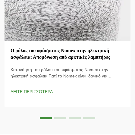
Ο ρόλος του υφάσματος Nomex στην ηλεκτρική
ασφάλεια: Απομόνωση από αρκτικές λαμπτήρες
Κατανόηση του ρόλου του υφάσματος Nomex στην
ηλεκτρική ασφάλεια Γιατί το Nomex είναι ιδανικό για
επικίνδυνα περιβάλλοντα; Το ύφασμα Nomex έχει σχεδιαστεί
ειδικά για προστασία από ηλεκτρικές διαρροές και παρέχει
ΔΕΙΤΕ ΠΕΡΙΣΣΟΤΕΡΑ
απαραίτητη προστασία από ηλεκτρικούς κινδύνους. Η
ιδιόκτητη...