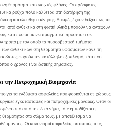
τονη θερμότητα και ανοιχτές φλόγες. Οι πρόσφατες
τευτικά ρούχα πολύ καλύτερα στη διατήρηση της
νεση και ελευθερία κίνησης. Δοκιμές έχουν δείξει πως τα
αι από ανθεκτικά στη φωτιά υλικά μπορούν να αντέχουν
ν, κάτι που σημαίνει πραγματική προστασία σε
ον τρόπο με τον οποίο τα πυροσβεστικά τμήματα
 των ανθεκτικών στη θερμότητα υφασμάτων κάνει τη
διασώστες φορούν τον κατάλληλο εξοπλισμό, κάτι που
όπου ο χρόνος είναι ζωτικής σημασίας.
αι την Πετροχημική Βιομηχανία
ητο για τα ενδύματα ασφαλείας που φοριούνται σε χώρους
υργικές εγκαταστάσεις και πετροχημικές μονάδες. Όταν οι
ένα από αυτό το ειδικό νήμα, τότε εμποδίζεται η
ης θερμότητας στο σώμα τους, με αποτέλεσμα να
θέρμανσης. Οι κανονισμοί ασφαλείας σε αυτούς τους