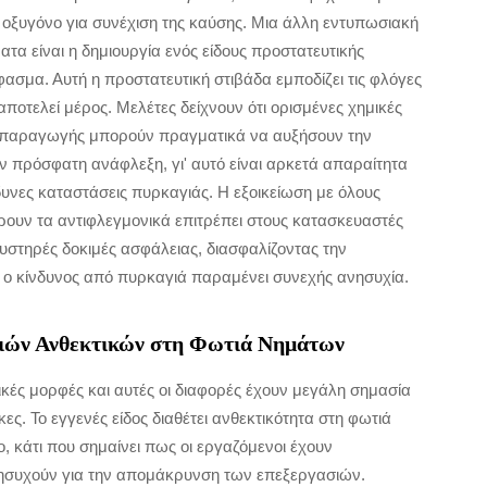
 οξυγόνο για συνέχιση της καύσης. Μια άλλη εντυπωσιακή
τα είναι η δημιουργία ενός είδους προστατευτικής
ασμα. Αυτή η προστατευτική στιβάδα εμποδίζει τις φλόγες
ποτελεί μέρος. Μελέτες δείχνουν ότι ορισμένες χημικές
ης παραγωγής μπορούν πραγματικά να αυξήσουν την
ν πρόσφατη ανάφλεξη, γι' αυτό είναι αρκετά απαραίτητα
υνες καταστάσεις πυρκαγιάς. Η εξοικείωση με όλους
δρουν τα αντιφλεγμονικά επιτρέπει στους κατασκευαστές
στηρές δοκιμές ασφάλειας, διασφαλίζοντας την
 ο κίνδυνος από πυρκαγιά παραμένει συνεχής ανησυχία.
γιών Ανθεκτικών στη Φωτιά Νημάτων
κές μορφές και αυτές οι διαφορές έχουν μεγάλη σημασία
. Το εγγενές είδος διαθέτει ανθεκτικότητα στη φωτιά
, κάτι που σημαίνει πως οι εργαζόμενοι έχουν
νησυχούν για την απομάκρυνση των επεξεργασιών.