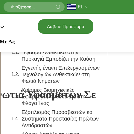
EL
Πίνακας Περιεχομένων
Λάβετε Προσφορά
Κατανόηση της Τεχνολογίας Ύφασμα
Ανθεκτικού στην Πυρκαγιά
 Με Ας
Βασικοί Μηχανισμοί: Πώς το
Ύφασμα Ανθεκτικό στην
Πυρκαγιά Εμποδίζει την Καύση
Εγγενής έναντι Επεξεργασμένων
Τεχνολογιών Ανθεκτικών στη
Φωτιά Νημάτων
Κρίσιμες Βιομηχανικές
Φωτιά Υφασμάτων Σε
Εφαρμογές Ανθεκτικής στη
Φλόγα Ίνας
Εξοπλισμός Πυροσβεστών και
Συστήματα Προστασίας Πρώτων
Αντιδραστών