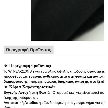
Περιγραφή Προϊόντος
🔹
Περιγραφή προϊόντος:
Το WR-3A-210NB είναι ένα υλικό υψηλής απόδοσης
ύφασμα ara
προσφέροντας
εγγενής ανθεκτικότητα στη φωτιά και αντιστατ
διαμόρφωσης
, παρέχει
μακράς διάρκειας αντοχής στο ξέπλ
🔹
Κύρια Χαρακτηριστικά:
Εγγενής Αντοχή στη Φωτιά
: Οι αραμιδικές ίνες είναι αυτοί πυ
ζωής της ενδυμασίας.
Αντιστατική Απόδοση
: Συνδυασμένη με αγώγιμο νήμα για προσ
ιδιότητες.