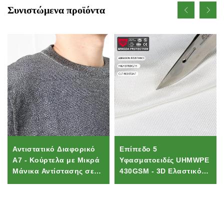
Συνιστώμενα προϊόντα
Αντιστατικό Διαφορικό
Επίπεδο 5
Α7 - Κούρτελα με Μικρά
Υφασματοειδές UHMWPE
Μάνικα Αντίστασης σε
430GSM - 3D Ελαστικό
Επιδρομές και Δάκνιση
Αντι-Ενοπλιάς Υλικό
για Υπαλλήλους
Αθλητικής Ενδυμασίας
κή
Ασφαλείας και Φρουρών
για Πατινάζ και Τακτικές
Χειροπιάτες