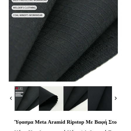
Ύφασμα Meta Aramid Ripstop Με Βαφή Στο