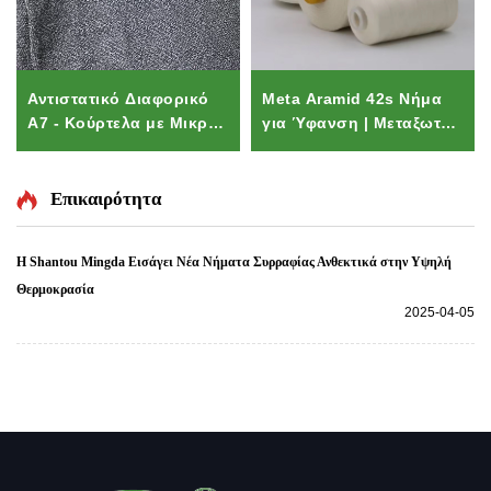
Αντιστατικό Διαφορικό
Meta Aramid 42s Νήμα
Α7 - Κούρτελα με Μικρά
για Ύφανση | Μεταξωτό
Μάνικα Αντίστασης σε
FR Νήμα για Ραπτικά
Επιδρομές και Δάκνιση
Πυροσβεστικών Στολών
για Υπαλλήλους
Επικαιρότητα
Ασφαλείας και Φρουρών
Η Shantou Mingda Εισάγει Νέα Νήματα Συρραφίας Ανθεκτικά στην Υψηλή
Θερμοκρασία
2025-04-05