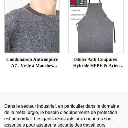
Combinaison Anticoupure
Tablier Anti-Coupures -
A7 - Veste à Manches
Hybride HPPE & Acier
Courtes Anti-Agression et
Inoxydable pour les
Anti-Morsure pour Agents
Abattoirs, Découpe de tôles
de Sécurité et Personnels
Métalliques, EPI en Cuisine
Pénitentiaires
Commerciale
Dans le secteur industriel, en particulier dans le domaine
de la métallurgie, le besoin d'équipements de protection
est primordial. Les gants résistants aux coupures sont
essentiels pour assurer la sécurité des travailleurs