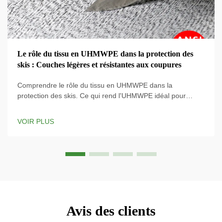
Le rôle du tissu en UHMWPE dans la protection des
skis : Couches légères et résistantes aux coupures
Comprendre le rôle du tissu en UHMWPE dans la
protection des skis. Ce qui rend l'UHMWPE idéal pour
l'équipement de ski. Le matériau en UHMWPE
(Polyéthylène à Très Haute Masse Moléculaire) est utilisé
VOIR PLUS
dans les équipements de ski les plus modernes car son
rapport solidité/poids est incroyable, ce qui signifie que ...
Avis des clients