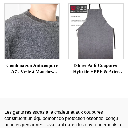
Combinaison Anticoupure
Tablier Anti-Coupures -
A7 - Veste à Manches
Hybride HPPE & Acier
Courtes Anti-Agression et
Inoxydable pour les
Anti-Morsure pour Agents
Abattoirs, Découpe de tôles
de Sécurité et Personnels
Métalliques, EPI en Cuisine
Pénitentiaires
Commerciale
Les gants résistants à la chaleur et aux coupures
constituent un équipement de protection essentiel conçu
pour les personnes travaillant dans des environnements à