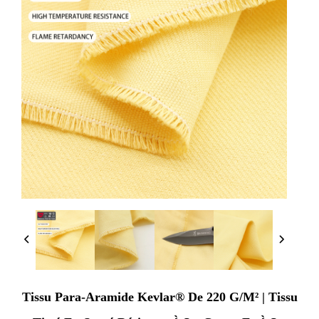
Tissu Para-Aramide Kevlar® De 220 G/m² | Tissu