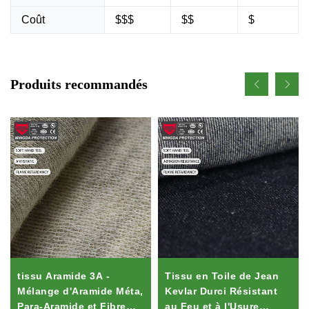
Coût
$$$
$$
$
Produits recommandés
tissu Aramide 3A -
Tissu en Toile de Jean
Mélange d'Aramide Méta,
Kevlar Durci Résistant
Para-Aramide et Fibre
au Feu et à l'Usure