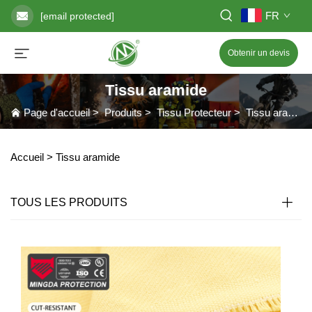
FR
[email protected]
Obtenir un devis
Tissu aramide
Page d'accueil
>
Produits
>
Tissu Protecteur
>
Tissu aramide
Accueil >
Tissu aramide
TOUS LES PRODUITS