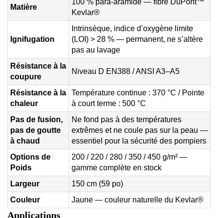
100 % para-aramide — fibre DuPont™
Matière
Kevlar®
Intrinsèque, indice d’oxygène limite
Ignifugation
(LOI) > 28 % — permanent, ne s’altère
pas au lavage
Résistance à la
Niveau D EN388 / ANSI A3–A5
coupure
Résistance à la
Température continue : 370 °C / Pointe
chaleur
à court terme : 500 °C
Pas de fusion,
Ne fond pas à des températures
pas de goutte
extrêmes et ne coule pas sur la peau —
à chaud
essentiel pour la sécurité des pompiers
Options de
200 / 220 / 280 / 350 / 450 g/m² —
Poids
gamme complète en stock
Largeur
150 cm (59 po)
Couleur
Jaune — couleur naturelle du Kevlar®
Applications