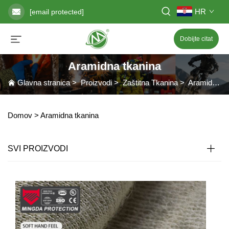
HR
[email protected]
Dobijte citat
Aramidna tkanina
Glavna stranica
>
Proizvodi
>
Zaštitna Tkanina
>
Aramidna tkanina
Domov >
Aramidna tkanina
SVI PROIZVODI