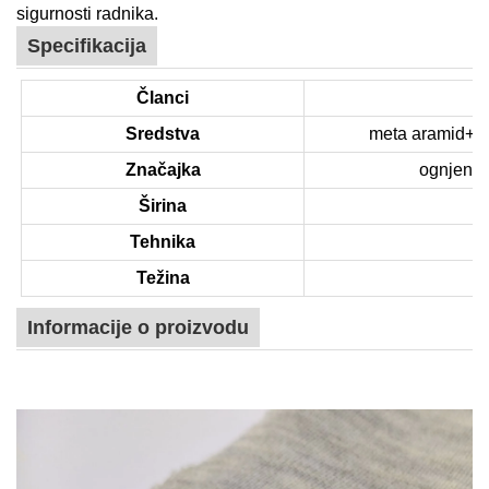
sigurnosti radnika.
Specifikacija
Članci
Sredstva
meta aramid+pa
Značajka
ognjeno n
Širina
Tehnika
Težina
Informacije o proizvodu