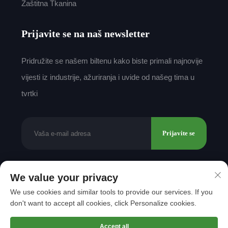
Zaštitna Tkanina
Prijavite se na naš newsletter
Pridružite se našem biltenu kako biste primali najnovije
vijesti iz industrije, ažuriranja i uvide od našeg tima u
tvrtki
Prijavite se
We value your privacy
Autorsko pravo © 2025 by Shantou Mingda Textile
We use cookies and similar tools to provide our services. If you
Co., Ltd.
Politika privatnosti
don't want to accept all cookies, click Personalize cookies.
Vrati se na vrh
Accept all