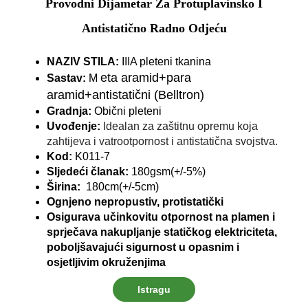
Provodni Dijametar Za Protuplavinsko I
Antistatično Radno Odjeću
NAZIV STILA:
IIIA pleteni tkanina
eta aramid+para
Sastav:
M
aramid+antistatični (Belltron)
Gradnja:
Obični pleteni
Uvođenje:
Idealan za zaštitnu opremu koja
zahtijeva i vatrootpornost i antistatična svojstva.
Kod:
K011-7
Sljedeći članak:
18
0gsm(+/-5%)
Širina:
180cm(+/-5cm)
Ognjeno nepropustiv, protistatički
Osigurava učinkovitu otpornost na plamen i
sprječava nakupljanje statičkog elektriciteta,
poboljšavajući sigurnost u opasnim i
osjetljivim okruženjima
Istragu