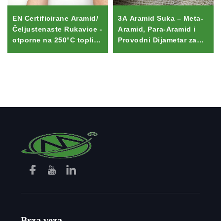
EN Certificirane Aramid/
3A Aramid Suka – Meta-
Čeljustenaste Rukavice -
Aramid, Para-Aramid i
otporne na 250°C topline
Provodni Dijametar za
i sijecu za
Protuplavinsko i
Svarivanje/Gorivo Plin,
Antistatično Radno
Kevlar Vlakna i Žica
Odjeću
Kompozit
Brza veza