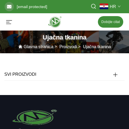
HR
[email protected]
Dobijte citat
Ujačna tkanina
Glavna stranica
>
Proizvodi
>
Ujačna tkanina
SVI PROIZVODI