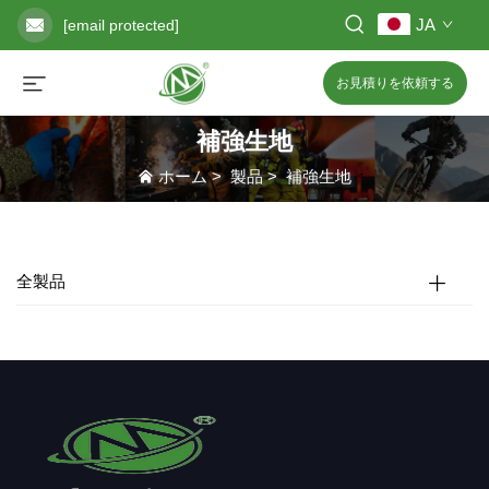
JA
[email protected]
お見積りを依頼する
補強生地
ホーム
>
製品
>
補強生地
全製品