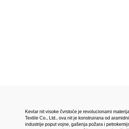
Kevlar nit visoke čvrstoće je revolucionarni materij
Textile Co., Ltd., ova nit je konstruirana od arami
industrije poput vojne, gašenja požara i petrokemij