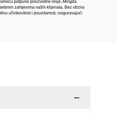
S pomoću potpune proizvodne linije, Mingda
osebnim zahtjevima naših klijenata. Bez obzira
edivu učinkovitost i pouzdanost, osiguravajući