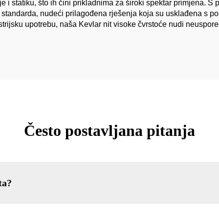
 i statiku, što ih čini prikladnima za široki spektar primjena. 
a standarda, nudeći prilagođena rješenja koja su usklađena s p
ndustrijsku upotrebu, naša Kevlar nit visoke čvrstoće nudi neuspor
Često postavljana pitanja
ta?