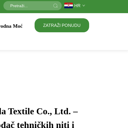
HR
ZATRAŽI PONUDU
vodna Moć
 Textile Co., Ltd. –
đač tehničkih niti i