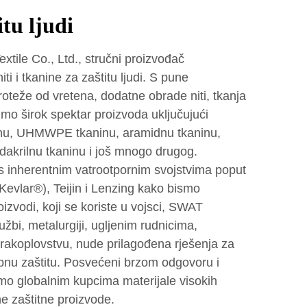
itu ljudi
tile Co., Ltd., stručni proizvođač
iti i tkanine za zaštitu ljudi. S pune
proteže od vretena, dodatne obrade niti, tkanja
mo širok spektar proizvoda uključujući
ninu, UHMWPE tkaninu, aramidnu tkaninu,
dakrilnu tkaninu i još mnogo drugog.
s inherentnim vatrootpornim svojstvima poput
vlar®), Teijin i Lenzing kako bismo
roizvodi, koji se koriste u vojsci, SWAT
užbi, metalurgiji, ugljenim rudnicima,
i zrakoplovstvu, nude prilagođena rješenja za
osobnu zaštitu. Posvećeni brzom odgovoru i
emo globalnim kupcima materijale visokih
e zaštitne proizvode.