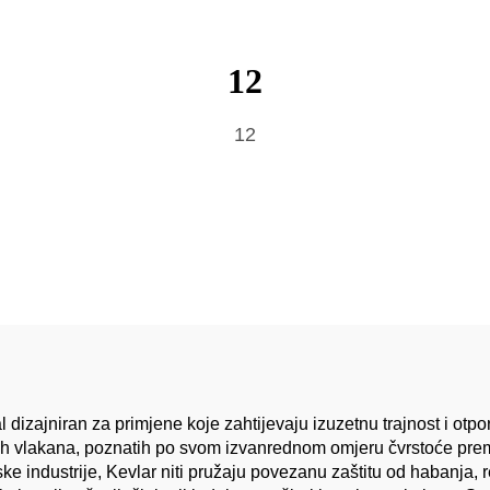
12
12
al dizajniran za primjene koje zahtijevaju izuzetnu trajnost i o
dnih vlakana, poznatih po svom izvanrednom omjeru čvrstoće prema 
ske industrije, Kevlar niti pružaju povezanu zaštitu od habanja, 