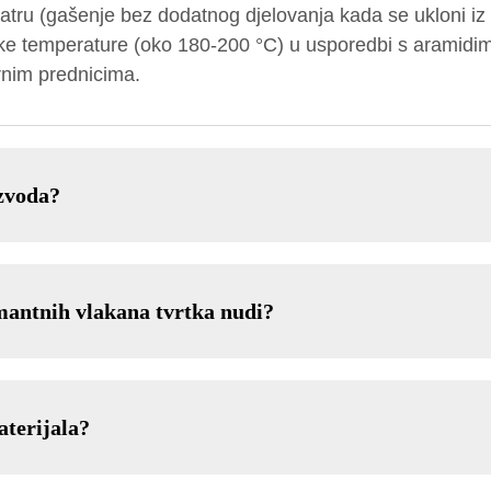
atru (gašenje bez dodatnog djelovanja kada se ukloni iz 
oke temperature (oko 180-200 °C) u usporedbi s aramidima.
ornim prednicima.
zvoda?
mantnih vlakana tvrtka nudi?
aterijala?