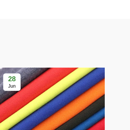
28
2
Jun
Ju