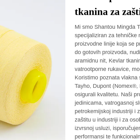
tkanina za zašt
Mi smo Shantou Mingda Tex
specijaliziran za tehničke n
proizvodne linije koja se 
do gotovih proizvoda, nudi
aramidnu nit, Kevlar tka
vatrootporne rukavice, mo
Koristimo poznata vlakna 
Tayho, Dupont (Nomex®, Ke
osigurali kvalitetu. Naši p
jedinicama, vatrogasnoj sl
petrokemijskoj industriji 
zaštitu u industriji i za 
izvrsnoj usluzi, isporučuj
performansi te funkcionaln