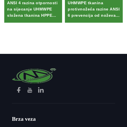
ANSI 4 razina otpornosti
UHMWPE tkanina
na sijecanje UHMWPE
protivnožeća razine ANSI
složena tkanina HPPE
6 prevencija od noževa
prepletena zaštitna
staklano vlakno
radna odjeća s lepljenim
poliestersko HPPE
uzorcem
složeno visoke
performanse tkanine
Brza veza