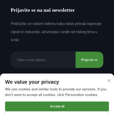
Prijavite se na naš newsletter
Pridružite se našem biltenu kako biste primali najnovije
vijesti iz industrije, ažuriranja i uvide od našeg tima u
tvrtki
Prijavite se
We value your privacy
Autorsko pravo © 2025 by Shantou Mingda Textile
We use cookies and similar tools to provide our services. If you
Co., Ltd.
Politika privatnosti
don't want to accept all cookies, click Personalize cookies.
Vrati se na vrh
Accept all