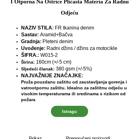
I Otporna Na Oštrice Plićasta Materia Za Radnu
Odjeću
NAZIV STILA:
FR tkanina denim
Sastav:
Aramid+Bačva
Gradnja:
Pleteni denim
Uvođenje:
Radni džins / džins za motocikle
ŠIFRA.:
W015-2
160cm
(+/-5 cm)
Širina:
380 gsm (+/-5%)
Sljedeći članak:
NAJVAŽNIJE ZNAČAJKE:
Pruža pouzdanu zaštitu od zaustavljanja gorenja i
vatrootpornu zaštitu. Idealno za zaštitnu odjeću u
visokim temperaturama ili sredinama s rizikom od
požara
Istragu
Prikaz
Preporučeni proizvodi