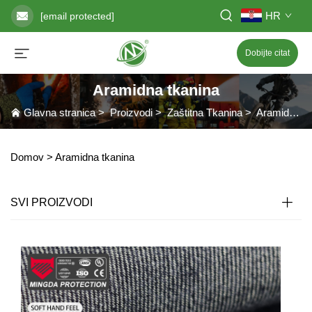
HR
[email protected]
Dobijte citat
Aramidna tkanina
Glavna stranica
>
Proizvodi
>
Zaštitna Tkanina
>
Aramidna tkanina
Domov >
Aramidna tkanina
SVI PROIZVODI